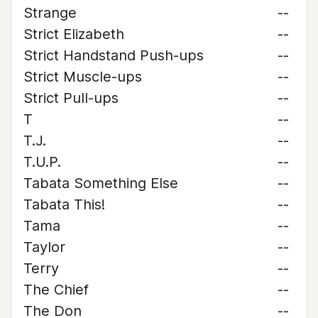
Strange
--
Strict Elizabeth
--
Strict Handstand Push-ups
--
Strict Muscle-ups
--
Strict Pull-ups
--
T
--
T.J.
--
T.U.P.
--
Tabata Something Else
--
Tabata This!
--
Tama
--
Taylor
--
Terry
--
The Chief
--
The Don
--