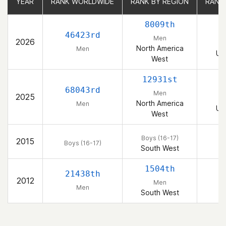
YEAR
YEAR
RANK WORLDWIDE
RANK WORLDWIDE
RANK BY REGION
RANK BY REGION
RANK
RANK
8009th
1
46423rd
Men
2026
North America
Men
Un
West
12931st
2
68043rd
Men
2025
North America
Men
Un
West
Boys (16-17)
2015
Boys (16-17)
South West
1504th
21438th
2012
Men
Men
South West