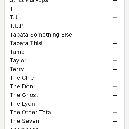
Strict Pull-ups
--
T
--
T.J.
--
T.U.P.
--
Tabata Something Else
--
Tabata This!
--
Tama
--
Taylor
--
Terry
--
The Chief
--
The Don
--
The Ghost
--
The Lyon
--
The Other Total
--
The Seven
--