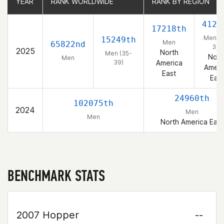
YEAR
YEAR
RANK WORLDWIDE
RANK WORLDWIDE
RANK BY REGION
RANK BY REGION
4129
17218th
Men (3
15249th
Men
65822nd
39)
2025
North
Men (35-
Nort
Men
39)
America
Ameri
East
East
24960th
102075th
2024
Men
Men
North America East
BENCHMARK STATS
2007 Hopper
--