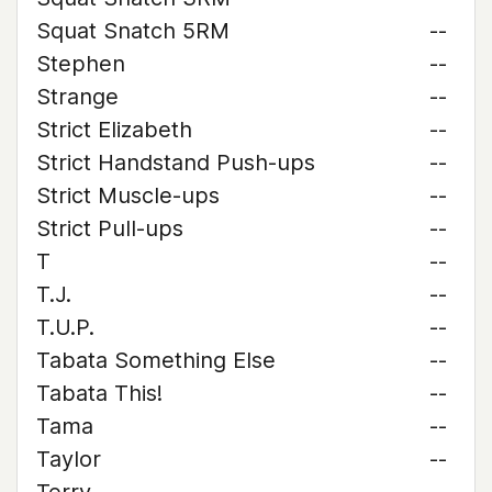
Squat Snatch 5RM
--
Stephen
--
Strange
--
Strict Elizabeth
--
Strict Handstand Push-ups
--
Strict Muscle-ups
--
Strict Pull-ups
--
T
--
T.J.
--
T.U.P.
--
Tabata Something Else
--
Tabata This!
--
Tama
--
Taylor
--