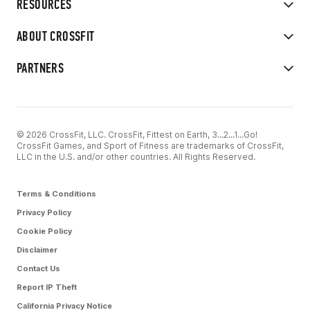
RESOURCES
ABOUT CROSSFIT
PARTNERS
© 2026 CrossFit, LLC. CrossFit, Fittest on Earth, 3...2...1...Go!
CrossFit Games, and Sport of Fitness are trademarks of CrossFit,
LLC in the U.S. and/or other countries. All Rights Reserved.
Terms & Conditions
Privacy Policy
Cookie Policy
Disclaimer
Contact Us
Report IP Theft
California Privacy Notice