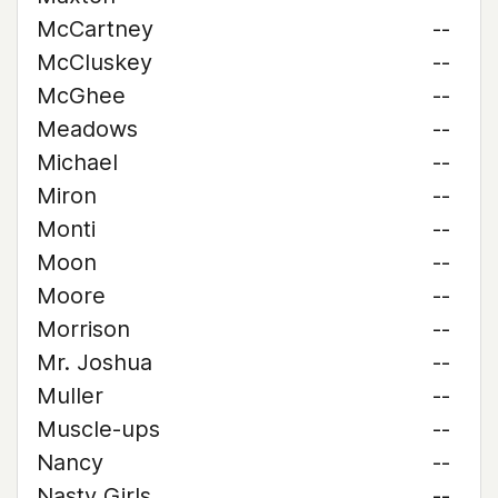
McCartney
--
McCluskey
--
McGhee
--
Meadows
--
Michael
--
Miron
--
Monti
--
Moon
--
Moore
--
Morrison
--
Mr. Joshua
--
Muller
--
Muscle-ups
--
Nancy
--
Nasty Girls
--