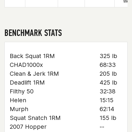
Wes
BENCHMARK STATS
Back Squat 1RM
325 lb
CHAD1000x
68:33
Clean & Jerk 1RM
205 lb
Deadlift 1RM
425 lb
Filthy 50
32:38
Helen
15:15
Murph
62:14
Squat Snatch 1RM
155 lb
2007 Hopper
--