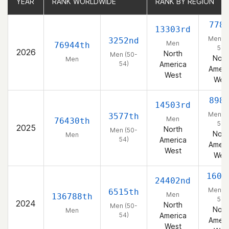
YEAR
YEAR
RANK WORLDWIDE
RANK WORLDWIDE
RANK BY REGION
RANK BY REGION
778
13303rd
Men (5
3252nd
Men
76944th
54)
2026
North
Men (50-
Nort
Men
54)
America
Ameri
West
Wes
898
14503rd
Men (5
3577th
Men
76430th
54)
2025
North
Men (50-
Nort
Men
54)
America
Ameri
West
Wes
1600
24402nd
Men (5
6515th
Men
136788th
54)
2024
North
Men (50-
Nort
Men
54)
America
Ameri
West