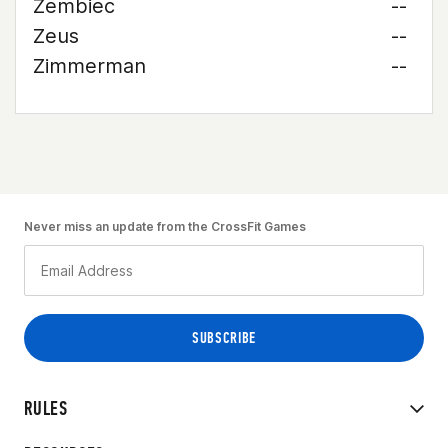
Zembiec
--
Zeus
--
Zimmerman
--
Never miss an update from the CrossFit Games
RULES