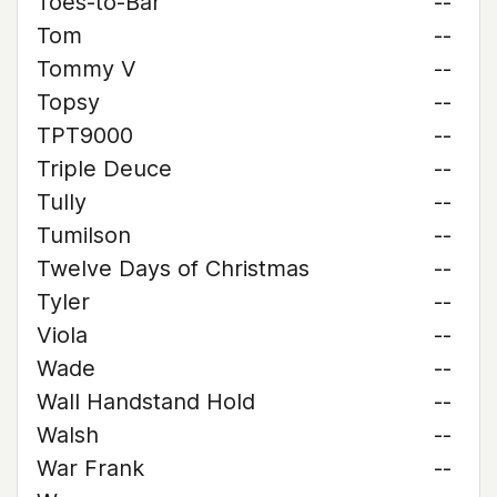
Toes-to-Bar
--
Tom
--
Tommy V
--
Topsy
--
TPT9000
--
Triple Deuce
--
Tully
--
Tumilson
--
Twelve Days of Christmas
--
Tyler
--
Viola
--
Wade
--
Wall Handstand Hold
--
Walsh
--
War Frank
--