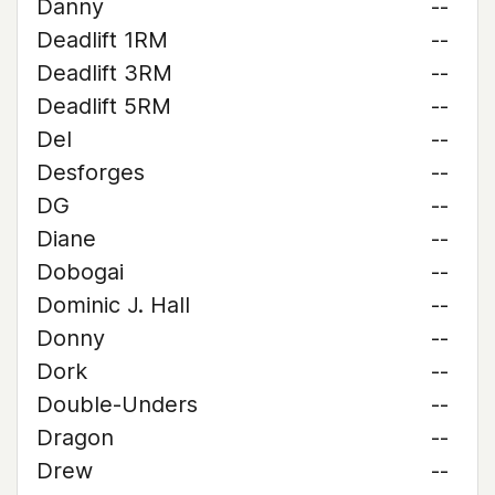
Danny
--
Deadlift 1RM
--
Deadlift 3RM
--
Deadlift 5RM
--
Del
--
Desforges
--
DG
--
Diane
--
Dobogai
--
Dominic J. Hall
--
Donny
--
Dork
--
Double-Unders
--
Dragon
--
Drew
--