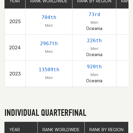
YEAR
YEAR
RANK WORLDWIDE
RANK WORLDWIDE
RANK BY REGION
RANK BY REGION
RANK
RANK
73rd
704th
2025
Men
Men
Oceania
226th
2967th
2024
Men
Men
Oceania
920th
13509th
2023
Men
Men
Oceania
INDIVIDUAL QUARTERFINAL
YEAR
YEAR
RANK WORLDWIDE
RANK WORLDWIDE
RANK BY REGION
RANK BY REGION