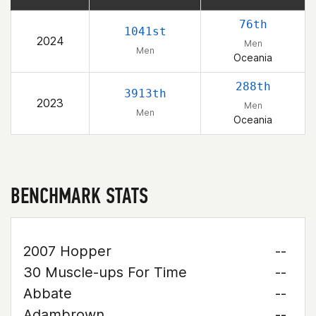
76th
1041st
2024
Men
Men
Oceania
288th
3913th
2023
Men
Men
Oceania
BENCHMARK STATS
2007 Hopper
--
30 Muscle-ups For Time
--
Abbate
--
Adambrown
--