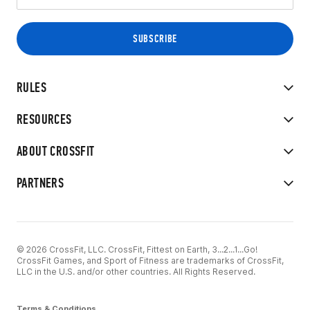
RULES
RESOURCES
ABOUT CROSSFIT
PARTNERS
© 2026 CrossFit, LLC. CrossFit, Fittest on Earth, 3...2...1...Go!
CrossFit Games, and Sport of Fitness are trademarks of CrossFit,
LLC in the U.S. and/or other countries. All Rights Reserved.
Terms & Conditions