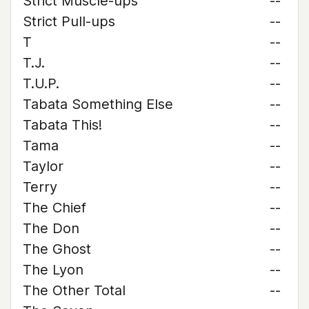
Strict Muscle-ups
--
Strict Pull-ups
--
T
--
T.J.
--
T.U.P.
--
Tabata Something Else
--
Tabata This!
--
Tama
--
Taylor
--
Terry
--
The Chief
--
The Don
--
The Ghost
--
The Lyon
--
The Other Total
--