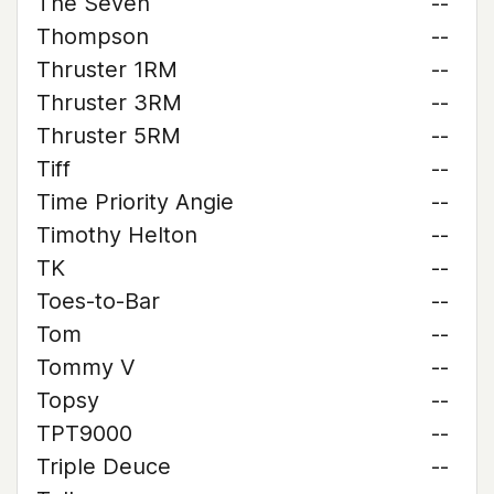
The Seven
--
Thompson
--
Thruster 1RM
--
Thruster 3RM
--
Thruster 5RM
--
Tiff
--
Time Priority Angie
--
Timothy Helton
--
TK
--
Toes-to-Bar
--
Tom
--
Tommy V
--
Topsy
--
TPT9000
--
Triple Deuce
--