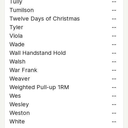
Tully
--
Tumilson
--
Twelve Days of Christmas
--
Tyler
--
Viola
--
Wade
--
Wall Handstand Hold
--
Walsh
--
War Frank
--
Weaver
--
Weighted Pull-up 1RM
--
Wes
--
Wesley
--
Weston
--
White
--