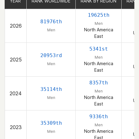
YEAR
YEAR
RANK WORLDWIDE
RANK WORLDWIDE
RANK BY REGION
RANK BY REGION
RANK
RANK
19625th
81976th
Men
2026
North America
Men
Un
East
5341st
20953rd
Men
2025
North America
Men
Un
East
8357th
35114th
Men
2024
North America
Men
Un
East
9336th
35309th
Men
2023
North America
Men
Un
East