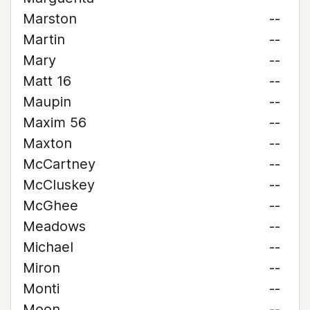
Marston
--
Martin
--
Mary
--
Matt 16
--
Maupin
--
Maxim 56
--
Maxton
--
McCartney
--
McCluskey
--
McGhee
--
Meadows
--
Michael
--
Miron
--
Monti
--
Moon
--