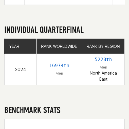
INDIVIDUAL QUARTERFINAL
YEAR
YEAR
RANK WORLDWIDE
RANK WORLDWIDE
RANK BY REGION
RANK BY REGION
5228th
16974th
Men
2024
North America
Men
East
BENCHMARK STATS