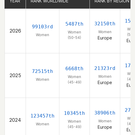
YEAR
YEAR
RANK WORLDWIDE
RANK WORLDWIDE
RANK BY REGION
RANK BY REGION
157
32150th
5487th
99103rd
Wo
2026
Women
Women
(50-
Women
(50-54)
Europe
Eur
175
21323rd
6668th
72515th
Wo
2025
Women
Women
(45-
Women
(45-49)
Europe
Eur
279
38906th
10345th
123457th
Wo
2024
Women
Women
(45-
Women
(45-49)
Europe
Eur