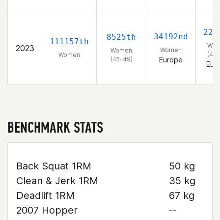
222
34192nd
8525th
111157th
Wo
2023
Women
Women
(45-
Women
(45-49)
Europe
Eur
BENCHMARK STATS
Back Squat 1RM
50 kg
Clean & Jerk 1RM
35 kg
Deadlift 1RM
67 kg
2007 Hopper
--