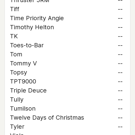
Thruster 5RM
--
Tiff
--
Time Priority Angie
--
Timothy Helton
--
TK
--
Toes-to-Bar
--
Tom
--
Tommy V
--
Topsy
--
TPT9000
--
Triple Deuce
--
Tully
--
Tumilson
--
Twelve Days of Christmas
--
Tyler
--