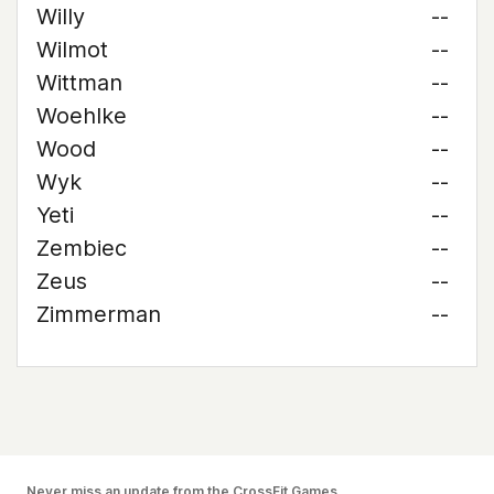
Willy
--
Wilmot
--
Wittman
--
Woehlke
--
Wood
--
Wyk
--
Yeti
--
Zembiec
--
Zeus
--
Zimmerman
--
Never miss an update from the CrossFit Games