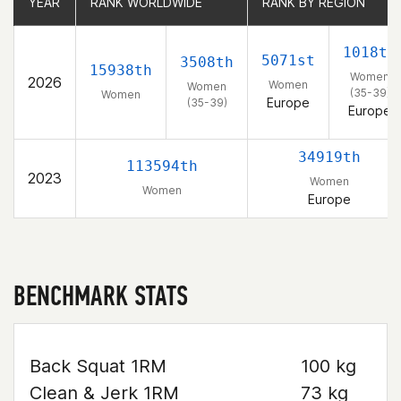
YEAR
YEAR
RANK WORLDWIDE
RANK WORLDWIDE
RANK BY REGION
RANK BY REGION
1018th
5071st
3508th
15938th
Women
2026
Women
Women
(35-39)
Women
Europe
(35-39)
Europe
34919th
113594th
2023
Women
Women
Europe
BENCHMARK STATS
Back Squat 1RM
100 kg
Clean & Jerk 1RM
73 kg