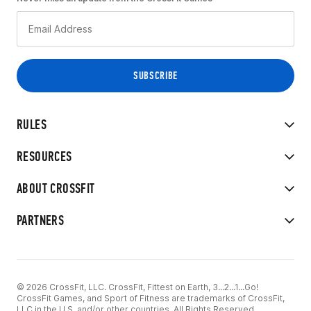
RULES
RESOURCES
ABOUT CROSSFIT
PARTNERS
© 2026 CrossFit, LLC. CrossFit, Fittest on Earth, 3...2...1...Go!
CrossFit Games, and Sport of Fitness are trademarks of CrossFit,
LLC in the U.S. and/or other countries. All Rights Reserved.