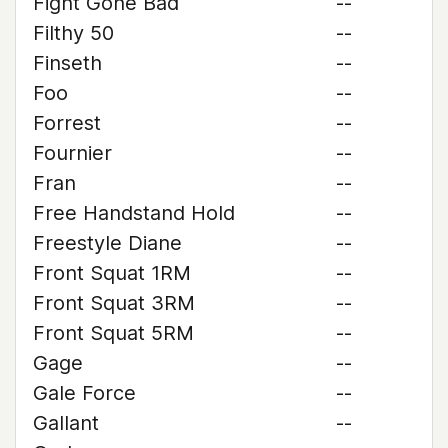
Fight Gone Bad
--
Filthy 50
--
Finseth
--
Foo
--
Forrest
--
Fournier
--
Fran
--
Free Handstand Hold
--
Freestyle Diane
--
Front Squat 1RM
--
Front Squat 3RM
--
Front Squat 5RM
--
Gage
--
Gale Force
--
Gallant
--