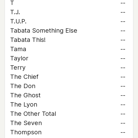
T
--
T.J.
--
T.U.P.
--
Tabata Something Else
--
Tabata This!
--
Tama
--
Taylor
--
Terry
--
The Chief
--
The Don
--
The Ghost
--
The Lyon
--
The Other Total
--
The Seven
--
Thompson
--