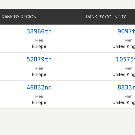
RANK BY REGION
RANK BY REGION
RANK BY COUNTRY
RANK BY COUNTRY
38966th
9097
Men
Men
Europe
United Ki
52879th
10575
Men
Men
Europe
United Ki
46832nd
8833
Men
Men
Europe
United Ki