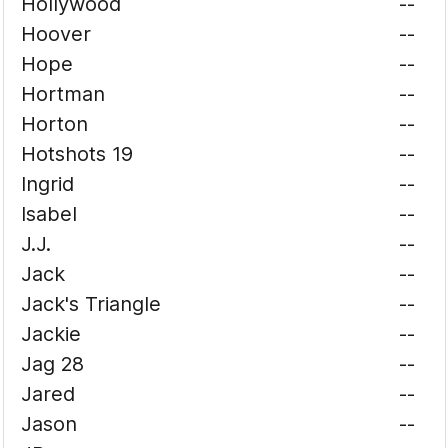
Hollywood
--
Hoover
--
Hope
--
Hortman
--
Horton
--
Hotshots 19
--
Ingrid
--
Isabel
--
J.J.
--
Jack
--
Jack's Triangle
--
Jackie
--
Jag 28
--
Jared
--
Jason
--