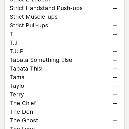
Strict Handstand Push-ups
--
Strict Muscle-ups
--
Strict Pull-ups
--
T
--
T.J.
--
T.U.P.
--
Tabata Something Else
--
Tabata This!
--
Tama
--
Taylor
--
Terry
--
The Chief
--
The Don
--
The Ghost
--