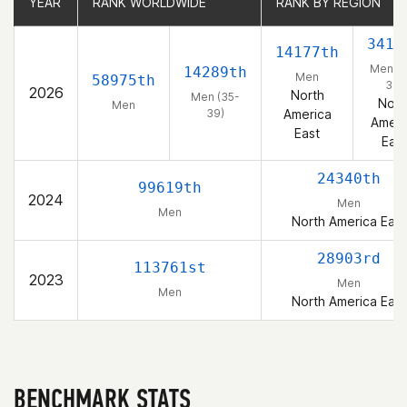
YEAR
YEAR
RANK WORLDWIDE
RANK WORLDWIDE
RANK BY REGION
RANK BY REGION
3415
14177th
Men (3
14289th
Men
58975th
39)
2026
North
Men (35-
Nort
Men
39)
America
Ameri
East
East
24340th
99619th
2024
Men
Men
North America East
28903rd
113761st
2023
Men
Men
North America East
BENCHMARK STATS