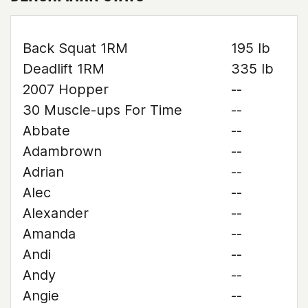
Back Squat 1RM
195 lb
Deadlift 1RM
335 lb
2007 Hopper
--
30 Muscle-ups For Time
--
Abbate
--
Adambrown
--
Adrian
--
Alec
--
Alexander
--
Amanda
--
Andi
--
Andy
--
Angie
--