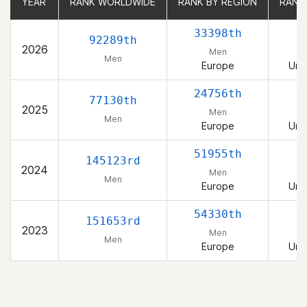
YEAR
YEAR
RANK WORLDWIDE
RANK WORLDWIDE
RANK BY REGION
RANK BY REGION
RANK
RANK
33398th
92289th
2026
Men
Men
Europe
Uni
24756th
77130th
2025
Men
Men
Europe
Uni
51955th
145123rd
2024
Men
Men
Europe
Uni
54330th
151653rd
2023
Men
Men
Europe
Uni