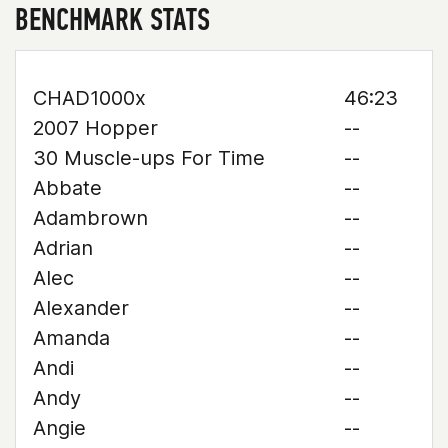
BENCHMARK STATS
CHAD1000x
46:23
2007 Hopper
--
30 Muscle-ups For Time
--
Abbate
--
Adambrown
--
Adrian
--
Alec
--
Alexander
--
Amanda
--
Andi
--
Andy
--
Angie
--