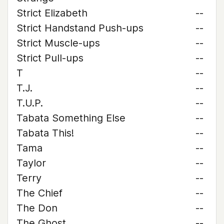
Strict Elizabeth
--
Strict Handstand Push-ups
--
Strict Muscle-ups
--
Strict Pull-ups
--
T
--
T.J.
--
T.U.P.
--
Tabata Something Else
--
Tabata This!
--
Tama
--
Taylor
--
Terry
--
The Chief
--
The Don
--
The Ghost
--