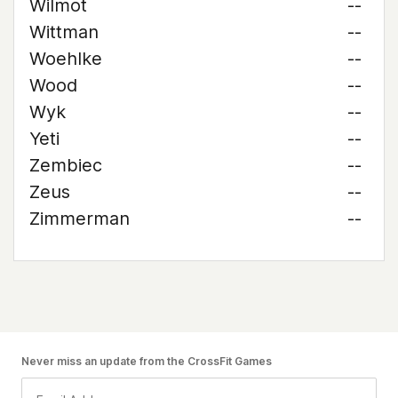
Wilmot
--
Wittman
--
Woehlke
--
Wood
--
Wyk
--
Yeti
--
Zembiec
--
Zeus
--
Zimmerman
--
Never miss an update from the CrossFit Games