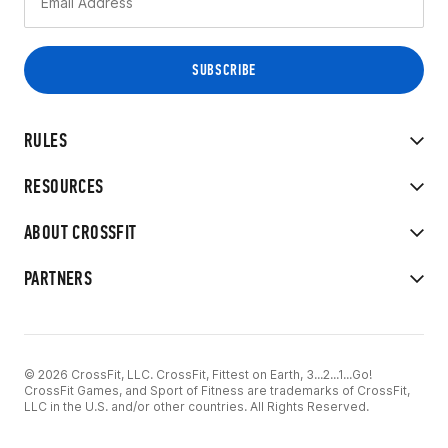
RULES
RESOURCES
ABOUT CROSSFIT
PARTNERS
© 2026 CrossFit, LLC. CrossFit, Fittest on Earth, 3...2...1...Go!
CrossFit Games, and Sport of Fitness are trademarks of CrossFit,
LLC in the U.S. and/or other countries. All Rights Reserved.