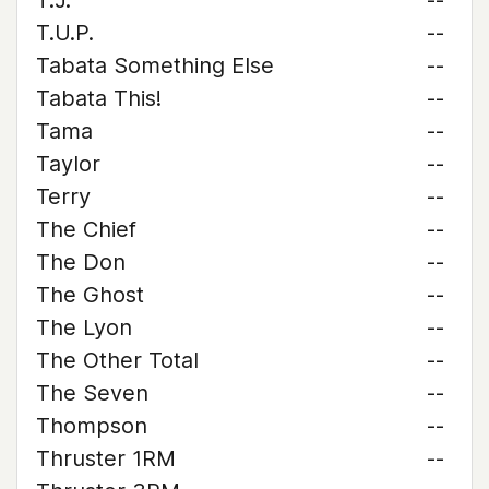
T.J.
--
T.U.P.
--
Tabata Something Else
--
Tabata This!
--
Tama
--
Taylor
--
Terry
--
The Chief
--
The Don
--
The Ghost
--
The Lyon
--
The Other Total
--
The Seven
--
Thompson
--
Thruster 1RM
--