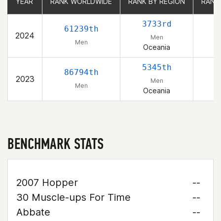
YEAR
YEAR
RANK WORLDWIDE
RANK WORLDWIDE
RANK BY REGION
RANK BY REGION
RANK
RANK
3733rd
61239th
2024
Men
Men
Oceania
5345th
86794th
2023
Men
Men
Oceania
BENCHMARK STATS
2007 Hopper
--
30 Muscle-ups For Time
--
Abbate
--