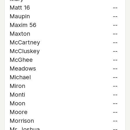
Matt 16
--
Maupin
--
Maxim 56
--
Maxton
--
McCartney
--
McCluskey
--
McGhee
--
Meadows
--
Michael
--
Miron
--
Monti
--
Moon
--
Moore
--
Morrison
--
Mr. Joshua
--