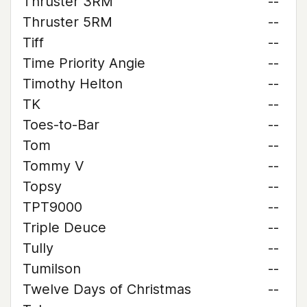
Thruster 3RM
--
Thruster 5RM
--
Tiff
--
Time Priority Angie
--
Timothy Helton
--
TK
--
Toes-to-Bar
--
Tom
--
Tommy V
--
Topsy
--
TPT9000
--
Triple Deuce
--
Tully
--
Tumilson
--
Twelve Days of Christmas
--