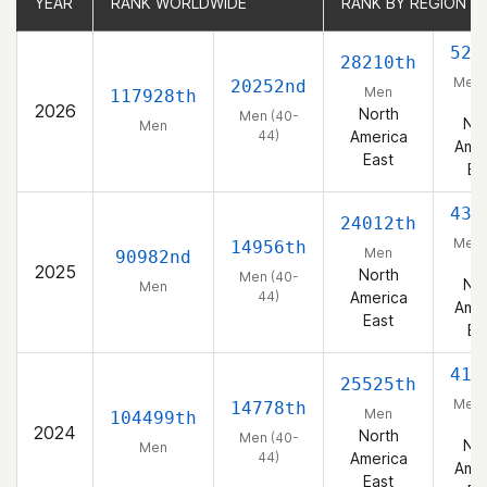
YEAR
YEAR
RANK WORLDWIDE
RANK WORLDWIDE
RANK BY REGION
RANK BY REGION
529
28210th
Men 
20252nd
Men
117928th
44
2026
North
Men (40-
Nor
Men
44)
America
Amer
East
Ea
438
24012th
Men 
14956th
Men
90982nd
44
2025
North
Men (40-
Nor
Men
44)
America
Amer
East
Ea
417
25525th
Men 
14778th
Men
104499th
44
2024
North
Men (40-
Nor
Men
44)
America
Amer
East