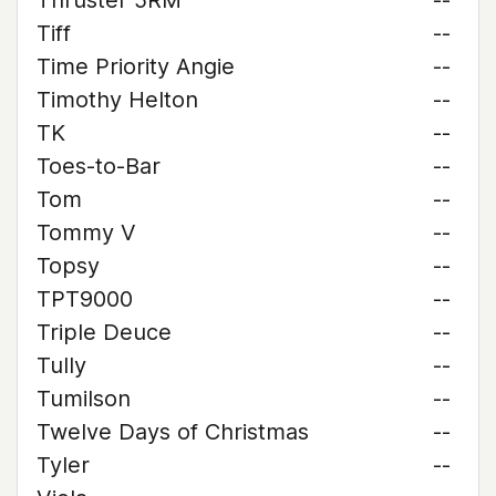
Thruster 5RM
--
Tiff
--
Time Priority Angie
--
Timothy Helton
--
TK
--
Toes-to-Bar
--
Tom
--
Tommy V
--
Topsy
--
TPT9000
--
Triple Deuce
--
Tully
--
Tumilson
--
Twelve Days of Christmas
--
Tyler
--