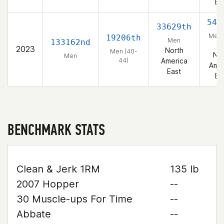
Ea
548
33629th
Men 
19206th
Men
133162nd
44
2023
North
Men (40-
Nor
Men
44)
America
Amer
East
Ea
BENCHMARK STATS
Clean & Jerk 1RM
135 lb
2007 Hopper
--
30 Muscle-ups For Time
--
Abbate
--