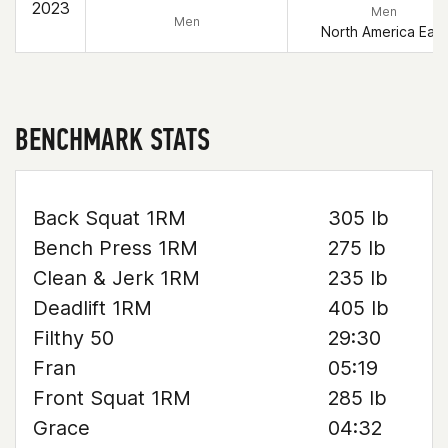
2023
Men
Men
North America East
BENCHMARK STATS
Back Squat 1RM
305 lb
Bench Press 1RM
275 lb
Clean & Jerk 1RM
235 lb
Deadlift 1RM
405 lb
Filthy 50
29:30
Fran
05:19
Front Squat 1RM
285 lb
Grace
04:32