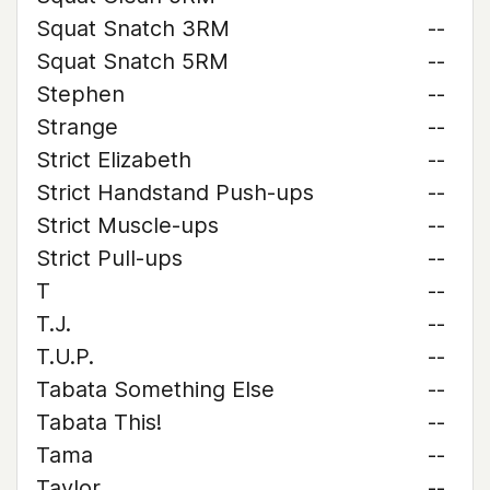
Squat Snatch 3RM
--
Squat Snatch 5RM
--
Stephen
--
Strange
--
Strict Elizabeth
--
Strict Handstand Push-ups
--
Strict Muscle-ups
--
Strict Pull-ups
--
T
--
T.J.
--
T.U.P.
--
Tabata Something Else
--
Tabata This!
--
Tama
--
Taylor
--