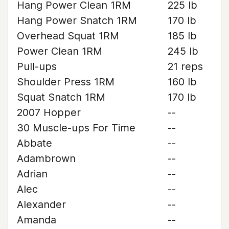
Hang Power Clean 1RM
225 lb
Hang Power Snatch 1RM
170 lb
Overhead Squat 1RM
185 lb
Power Clean 1RM
245 lb
Pull-ups
21 reps
Shoulder Press 1RM
160 lb
Squat Snatch 1RM
170 lb
2007 Hopper
--
30 Muscle-ups For Time
--
Abbate
--
Adambrown
--
Adrian
--
Alec
--
Alexander
--
Amanda
--