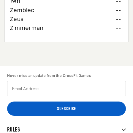
Yeti
--
Zembiec
--
Zeus
--
Zimmerman
--
Never miss an update from the CrossFit Games
RULES