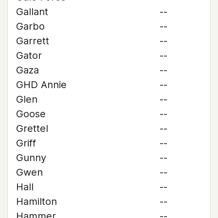
Gallant
--
Garbo
--
Garrett
--
Gator
--
Gaza
--
GHD Annie
--
Glen
--
Goose
--
Grettel
--
Griff
--
Gunny
--
Gwen
--
Hall
--
Hamilton
--
Hammer
--