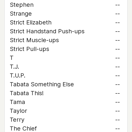
Stephen
--
Strange
--
Strict Elizabeth
--
Strict Handstand Push-ups
--
Strict Muscle-ups
--
Strict Pull-ups
--
T
--
T.J.
--
T.U.P.
--
Tabata Something Else
--
Tabata This!
--
Tama
--
Taylor
--
Terry
--
The Chief
--