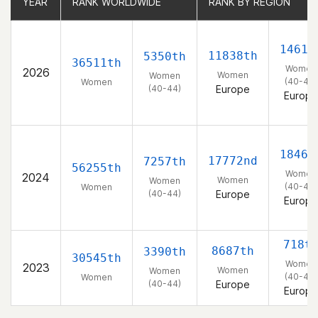
YEAR
YEAR
RANK WORLDWIDE
RANK WORLDWIDE
RANK BY REGION
RANK BY REGION
1461s
11838th
5350th
36511th
Women
2026
Women
Women
(40-44)
Women
(40-44)
Europe
Europe
1846t
17772nd
7257th
56255th
Women
2024
Women
Women
(40-44)
Women
(40-44)
Europe
Europe
718t
8687th
3390th
30545th
Women
2023
Women
Women
(40-44)
Women
(40-44)
Europe
Europe