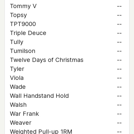
Tommy V
--
Topsy
--
TPT9000
--
Triple Deuce
--
Tully
--
Tumilson
--
Twelve Days of Christmas
--
Tyler
--
Viola
--
Wade
--
Wall Handstand Hold
--
Walsh
--
War Frank
--
Weaver
--
Weighted Pull-up 1RM
--