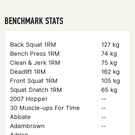
BENCHMARK STATS
Back Squat 1RM
127 kg
Bench Press 1RM
74 kg
Clean & Jerk 1RM
75 kg
Deadlift 1RM
162 kg
Front Squat 1RM
105 kg
Squat Snatch 1RM
65 kg
2007 Hopper
--
30 Muscle-ups For Time
--
Abbate
--
Adambrown
--