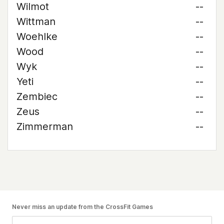
Wilmot
--
Wittman
--
Woehlke
--
Wood
--
Wyk
--
Yeti
--
Zembiec
--
Zeus
--
Zimmerman
--
Never miss an update from the CrossFit Games