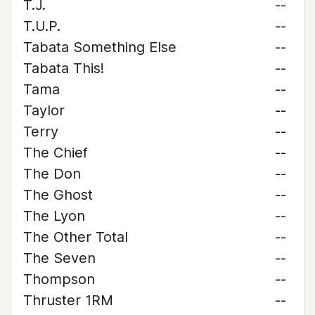
T.J.
--
T.U.P.
--
Tabata Something Else
--
Tabata This!
--
Tama
--
Taylor
--
Terry
--
The Chief
--
The Don
--
The Ghost
--
The Lyon
--
The Other Total
--
The Seven
--
Thompson
--
Thruster 1RM
--