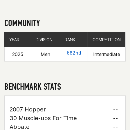
COMMUNITY
YEAR
YEAR
DIVISION
DIVISION
RANK
RANK
COMPETITION
COMPETITION
682nd
2025
Men
Intermediate
BENCHMARK STATS
2007 Hopper
--
30 Muscle-ups For Time
--
Abbate
--