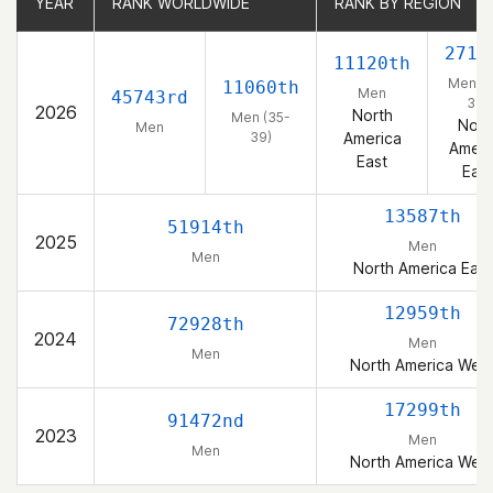
YEAR
YEAR
RANK WORLDWIDE
RANK WORLDWIDE
RANK BY REGION
RANK BY REGION
2717
11120th
Men (3
11060th
Men
45743rd
39)
2026
North
Men (35-
Nort
Men
39)
America
Ameri
East
East
13587th
51914th
2025
Men
Men
North America East
12959th
72928th
2024
Men
Men
North America Wes
17299th
91472nd
2023
Men
Men
North America Wes