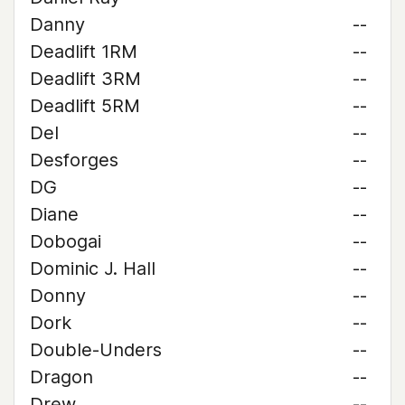
Danny
--
Deadlift 1RM
--
Deadlift 3RM
--
Deadlift 5RM
--
Del
--
Desforges
--
DG
--
Diane
--
Dobogai
--
Dominic J. Hall
--
Donny
--
Dork
--
Double-Unders
--
Dragon
--
Drew
--