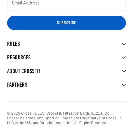
RULES
RESOURCES
ABOUT CROSSFIT
PARTNERS
© 2026 CrossFit, LLC. CrossFit, Fittest on Earth, 3...2...1...Go!
CrossFit Games, and Sport of Fitness are trademarks of CrossFit,
LLC in the U.S. and/or other countries. All Rights Reserved.