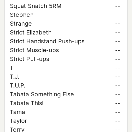
Squat Snatch 5RM
--
Stephen
--
Strange
--
Strict Elizabeth
--
Strict Handstand Push-ups
--
Strict Muscle-ups
--
Strict Pull-ups
--
T
--
T.J.
--
T.U.P.
--
Tabata Something Else
--
Tabata This!
--
Tama
--
Taylor
--
Terry
--