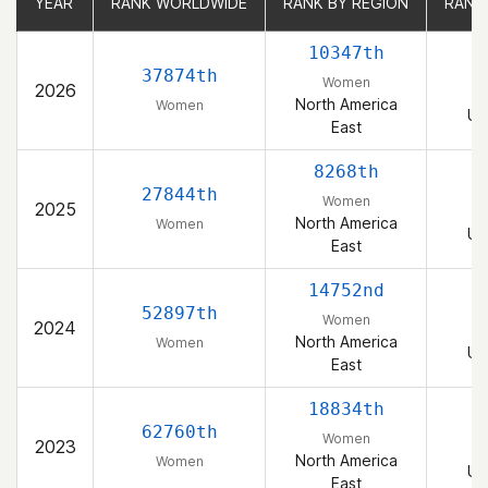
YEAR
YEAR
RANK WORLDWIDE
RANK WORLDWIDE
RANK BY REGION
RANK BY REGION
RANK
RANK
10347th
37874th
Women
2026
North America
Women
Un
East
8268th
27844th
Women
2025
North America
Women
Un
East
14752nd
52897th
Women
2024
North America
Women
Un
East
18834th
62760th
Women
2023
North America
Women
Un
East