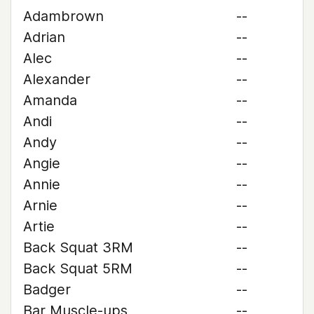
Adambrown
--
Adrian
--
Alec
--
Alexander
--
Amanda
--
Andi
--
Andy
--
Angie
--
Annie
--
Arnie
--
Artie
--
Back Squat 3RM
--
Back Squat 5RM
--
Badger
--
Bar Muscle-ups
--