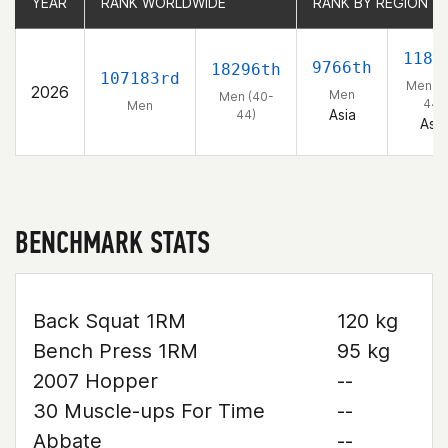
YEAR
YEAR
RANK WORLDWIDE
RANK WORLDWIDE
RANK BY REGION
RANK BY REGION
1183
9766th
18296th
107183rd
Men (4
2026
Men
Men (40-
44)
Men
Asia
44)
Asia
BENCHMARK STATS
Back Squat 1RM
120 kg
Bench Press 1RM
95 kg
2007 Hopper
--
30 Muscle-ups For Time
--
Abbate
--