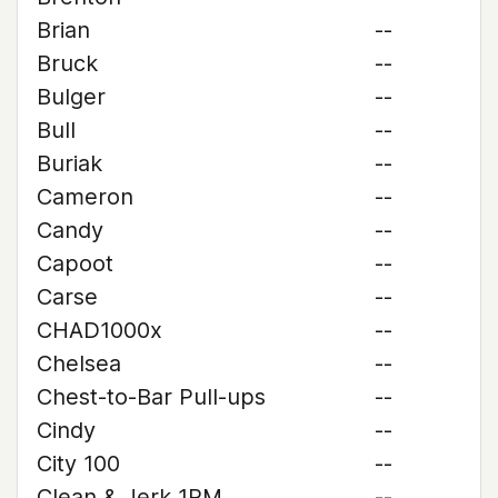
Brian
--
Bruck
--
Bulger
--
Bull
--
Buriak
--
Cameron
--
Candy
--
Capoot
--
Carse
--
CHAD1000x
--
Chelsea
--
Chest-to-Bar Pull-ups
--
Cindy
--
City 100
--
Clean & Jerk 1RM
--