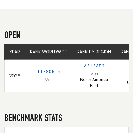
OPEN
YEAR
YEAR
RANK WORLDWIDE
RANK WORLDWIDE
RANK BY REGION
RANK BY REGION
RANK
RANK
27177th
4
113806th
Men
2026
North America
Men
Un
East
BENCHMARK STATS