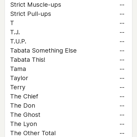
Strict Muscle-ups
--
Strict Pull-ups
--
T
--
T.J.
--
T.U.P.
--
Tabata Something Else
--
Tabata This!
--
Tama
--
Taylor
--
Terry
--
The Chief
--
The Don
--
The Ghost
--
The Lyon
--
The Other Total
--