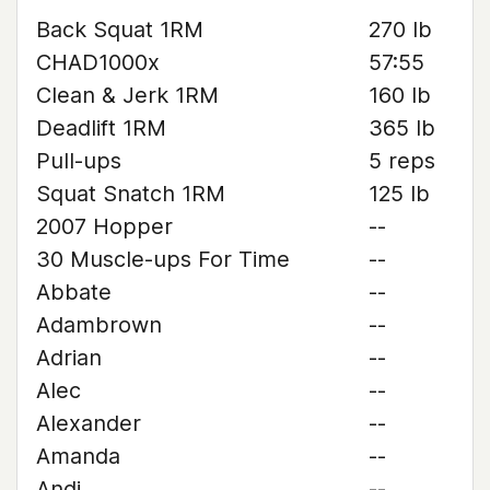
Back Squat 1RM
270 lb
CHAD1000x
57:55
Clean & Jerk 1RM
160 lb
Deadlift 1RM
365 lb
Pull-ups
5 reps
Squat Snatch 1RM
125 lb
2007 Hopper
--
30 Muscle-ups For Time
--
Abbate
--
Adambrown
--
Adrian
--
Alec
--
Alexander
--
Amanda
--
Andi
--