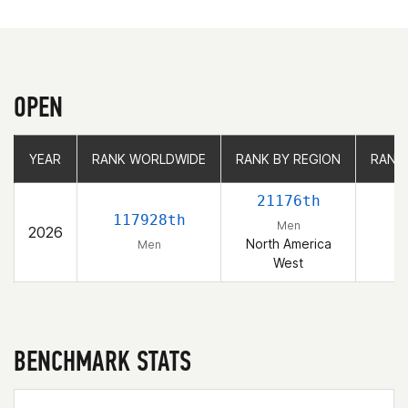
OPEN
YEAR
YEAR
RANK WORLDWIDE
RANK WORLDWIDE
RANK BY REGION
RANK BY REGION
RANK
RANK
21176th
117928th
Men
2026
North America
Men
West
BENCHMARK STATS