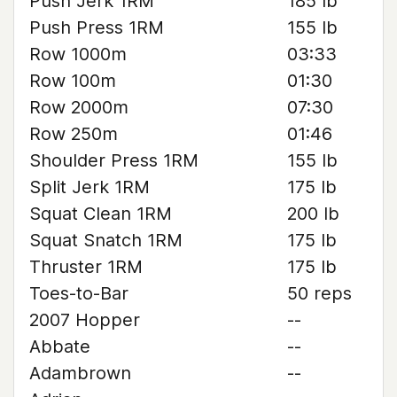
Push Jerk 1RM
185 lb
Push Press 1RM
155 lb
Row 1000m
03:33
Row 100m
01:30
Row 2000m
07:30
Row 250m
01:46
Shoulder Press 1RM
155 lb
Split Jerk 1RM
175 lb
Squat Clean 1RM
200 lb
Squat Snatch 1RM
175 lb
Thruster 1RM
175 lb
Toes-to-Bar
50 reps
2007 Hopper
--
Abbate
--
Adambrown
--