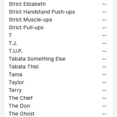
Strict Elizabeth
--
Strict Handstand Push-ups
--
Strict Muscle-ups
--
Strict Pull-ups
--
T
--
T.J.
--
T.U.P.
--
Tabata Something Else
--
Tabata This!
--
Tama
--
Taylor
--
Terry
--
The Chief
--
The Don
--
The Ghost
--