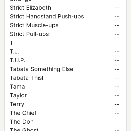
Strict Elizabeth
--
Strict Handstand Push-ups
--
Strict Muscle-ups
--
Strict Pull-ups
--
T
--
T.J.
--
T.U.P.
--
Tabata Something Else
--
Tabata This!
--
Tama
--
Taylor
--
Terry
--
The Chief
--
The Don
--
The Ghost
--