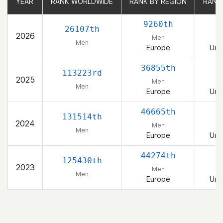
YEAR
YEAR
RANK WORLDWIDE
RANK WORLDWIDE
RANK BY REGION
RANK BY REGION
RANK
RANK
9260th
26107th
2026
Men
Men
Europe
Uni
36855th
113223rd
2025
Men
Men
Europe
Uni
46665th
131514th
2024
Men
Men
Europe
Uni
44274th
125430th
2023
Men
Men
Europe
Uni