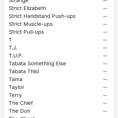
Strange
--
Strict Elizabeth
--
Strict Handstand Push-ups
--
Strict Muscle-ups
--
Strict Pull-ups
--
T
--
T.J.
--
T.U.P.
--
Tabata Something Else
--
Tabata This!
--
Tama
--
Taylor
--
Terry
--
The Chief
--
The Don
--