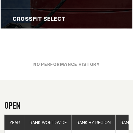
CROSSFIT SELECT
NO PERFORMANCE HISTORY
OPEN
YEAR
YEAR
RANK WORLDWIDE
RANK WORLDWIDE
RANK BY REGION
RANK BY REGION
RANK
RANK