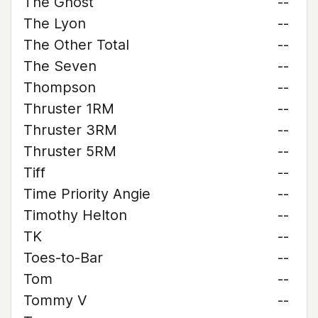
The Ghost
--
The Lyon
--
The Other Total
--
The Seven
--
Thompson
--
Thruster 1RM
--
Thruster 3RM
--
Thruster 5RM
--
Tiff
--
Time Priority Angie
--
Timothy Helton
--
TK
--
Toes-to-Bar
--
Tom
--
Tommy V
--