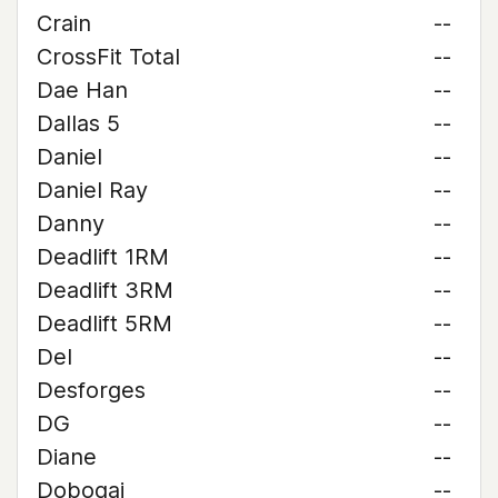
Crain
--
CrossFit Total
--
Dae Han
--
Dallas 5
--
Daniel
--
Daniel Ray
--
Danny
--
Deadlift 1RM
--
Deadlift 3RM
--
Deadlift 5RM
--
Del
--
Desforges
--
DG
--
Diane
--
Dobogai
--