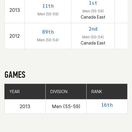
1st
11th
2013
Men (55-59)
Men (55-59)
Canada East
2nd
89th
2012
Men (50-54)
Men (50-54)
Canada East
GAMES
YEAR
YEAR
DIVISION
DIVISION
RANK
RANK
16th
2013
Men (55-59)