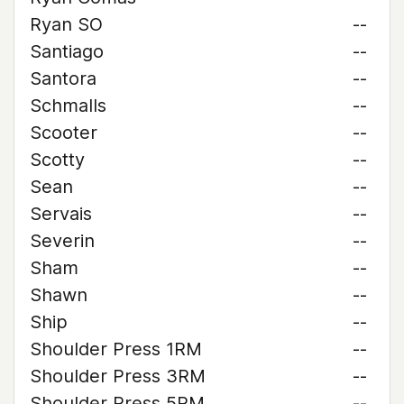
Ryan SO
--
Santiago
--
Santora
--
Schmalls
--
Scooter
--
Scotty
--
Sean
--
Servais
--
Severin
--
Sham
--
Shawn
--
Ship
--
Shoulder Press 1RM
--
Shoulder Press 3RM
--
Shoulder Press 5RM
--