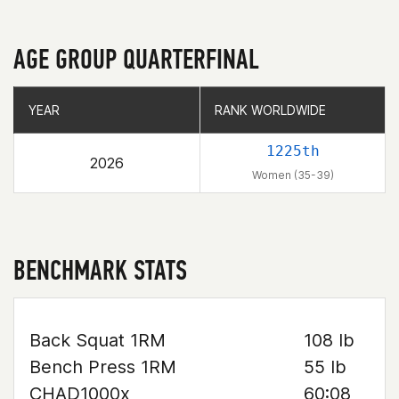
AGE GROUP QUARTERFINAL
YEAR
YEAR
RANK WORLDWIDE
RANK WORLDWIDE
1225th
2026
Women (35-39)
BENCHMARK STATS
Back Squat 1RM
108 lb
Bench Press 1RM
55 lb
CHAD1000x
60:08