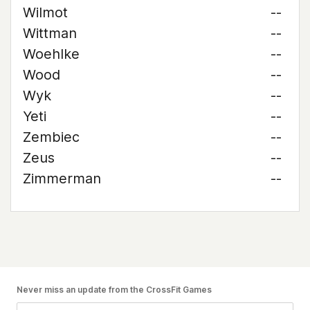
Wilmot
--
Wittman
--
Woehlke
--
Wood
--
Wyk
--
Yeti
--
Zembiec
--
Zeus
--
Zimmerman
--
Never miss an update from the CrossFit Games