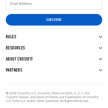
RULES
RESOURCES
ABOUT CROSSFIT
PARTNERS
© 2026 CrossFit, LLC. CrossFit, Fittest on Earth, 3...2...1...Go!
CrossFit Games, and Sport of Fitness are trademarks of CrossFit,
LLC in the U.S. and/or other countries. All Rights Reserved.