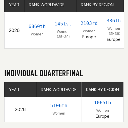
YEAR
YEAR
RANK WORLDWIDE
RANK WORLDWIDE
RANK BY REGION
RANK BY REGION
386th
2103rd
1451st
6860th
Women
2026
Women
Women
(35-39)
Women
Europe
(35-39)
Europe
INDIVIDUAL QUARTERFINAL
YEAR
YEAR
RANK WORLDWIDE
RANK WORLDWIDE
RANK BY REGION
RANK BY REGION
1065th
5106th
2026
Women
Women
Europe