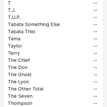
T
--
T.J.
--
T.U.P.
--
Tabata Something Else
--
Tabata This!
--
Tama
--
Taylor
--
Terry
--
The Chief
--
The Don
--
The Ghost
--
The Lyon
--
The Other Total
--
The Seven
--
Thompson
--