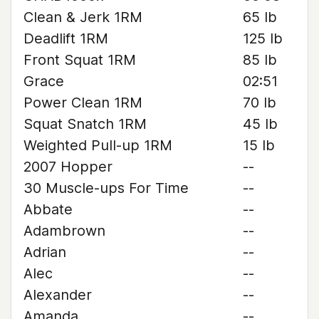
Clean & Jerk 1RM
65 lb
Deadlift 1RM
125 lb
Front Squat 1RM
85 lb
Grace
02:51
Power Clean 1RM
70 lb
Squat Snatch 1RM
45 lb
Weighted Pull-up 1RM
15 lb
2007 Hopper
--
30 Muscle-ups For Time
--
Abbate
--
Adambrown
--
Adrian
--
Alec
--
Alexander
--
Amanda
--