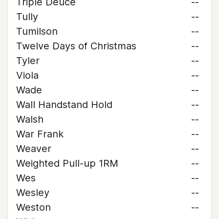
Triple Deuce
--
Tully
--
Tumilson
--
Twelve Days of Christmas
--
Tyler
--
Viola
--
Wade
--
Wall Handstand Hold
--
Walsh
--
War Frank
--
Weaver
--
Weighted Pull-up 1RM
--
Wes
--
Wesley
--
Weston
--