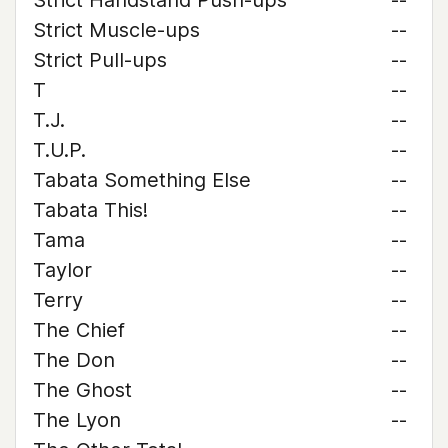
Strict Handstand Push-ups
--
Strict Muscle-ups
--
Strict Pull-ups
--
T
--
T.J.
--
T.U.P.
--
Tabata Something Else
--
Tabata This!
--
Tama
--
Taylor
--
Terry
--
The Chief
--
The Don
--
The Ghost
--
The Lyon
--