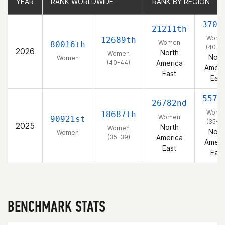
YEAR
YEAR
RANK WORLDWIDE
RANK WORLDWIDE
RANK BY REGION
RANK BY REGION
3702
21211th
Wome
12689th
Women
80016th
(40-4
2026
North
Women
Nort
Women
(40-44)
America
Ameri
East
East
5575
26782nd
Wome
18687th
Women
90921st
(35-3
2025
North
Women
Nort
Women
(35-39)
America
Ameri
East
East
BENCHMARK STATS