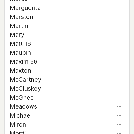
Marguerita
--
Marston
--
Martin
--
Mary
--
Matt 16
--
Maupin
--
Maxim 56
--
Maxton
--
McCartney
--
McCluskey
--
McGhee
--
Meadows
--
Michael
--
Miron
--
Monti
--