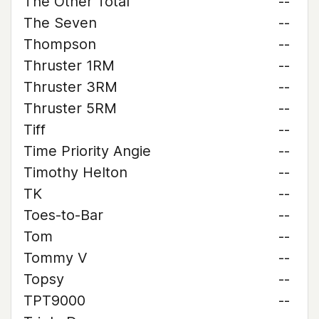
The Other Total
--
The Seven
--
Thompson
--
Thruster 1RM
--
Thruster 3RM
--
Thruster 5RM
--
Tiff
--
Time Priority Angie
--
Timothy Helton
--
TK
--
Toes-to-Bar
--
Tom
--
Tommy V
--
Topsy
--
TPT9000
--