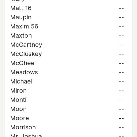
Matt 16
--
Maupin
--
Maxim 56
--
Maxton
--
McCartney
--
McCluskey
--
McGhee
--
Meadows
--
Michael
--
Miron
--
Monti
--
Moon
--
Moore
--
Morrison
--
Mr. Joshua
--