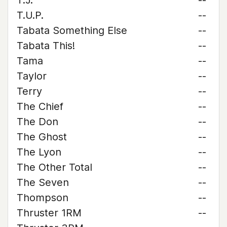
T.J.
--
T.U.P.
--
Tabata Something Else
--
Tabata This!
--
Tama
--
Taylor
--
Terry
--
The Chief
--
The Don
--
The Ghost
--
The Lyon
--
The Other Total
--
The Seven
--
Thompson
--
Thruster 1RM
--