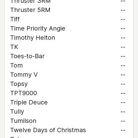
Thruster 3RM
--
Thruster 5RM
--
Tiff
--
Time Priority Angie
--
Timothy Helton
--
TK
--
Toes-to-Bar
--
Tom
--
Tommy V
--
Topsy
--
TPT9000
--
Triple Deuce
--
Tully
--
Tumilson
--
Twelve Days of Christmas
--