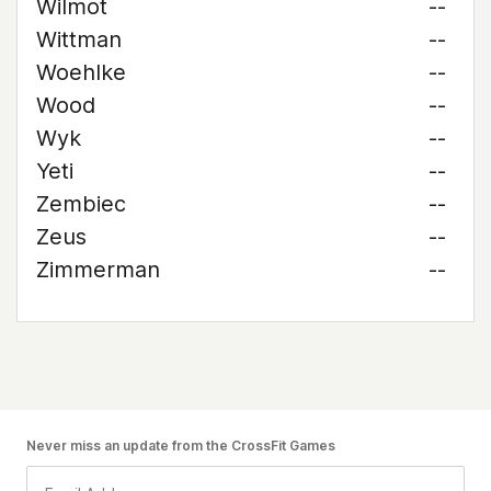
Wilmot
--
Wittman
--
Woehlke
--
Wood
--
Wyk
--
Yeti
--
Zembiec
--
Zeus
--
Zimmerman
--
Never miss an update from the CrossFit Games