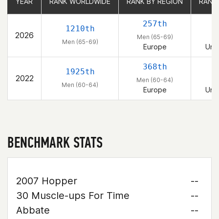
YEAR
YEAR
RANK WORLDWIDE
RANK WORLDWIDE
RANK BY REGION
RANK BY REGION
RANK
RANK
257th
1210th
2026
Men (65-69)
M
Men (65-69)
Europe
Uni
368th
1925th
2022
Men (60-64)
M
Men (60-64)
Europe
Uni
BENCHMARK STATS
2007 Hopper
--
30 Muscle-ups For Time
--
Abbate
--