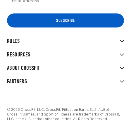
RULES
RESOURCES
ABOUT CROSSFIT
PARTNERS
© 2026 CrossFit, LLC. CrossFit, Fittest on Earth, 3...2...1...Go!
CrossFit Games, and Sport of Fitness are trademarks of CrossFit,
LLC in the U.S. and/or other countries. All Rights Reserved.