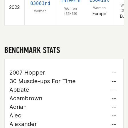
25641st
15109th
83863rd
Wo
2022
Women
Women
(35-
Women
Europe
(35-39)
Eur
BENCHMARK STATS
2007 Hopper
--
30 Muscle-ups For Time
--
Abbate
--
Adambrown
--
Adrian
--
Alec
--
Alexander
--