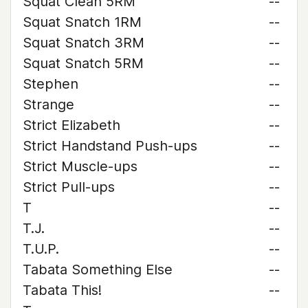
Squat Clean 5RM
--
Squat Snatch 1RM
--
Squat Snatch 3RM
--
Squat Snatch 5RM
--
Stephen
--
Strange
--
Strict Elizabeth
--
Strict Handstand Push-ups
--
Strict Muscle-ups
--
Strict Pull-ups
--
T
--
T.J.
--
T.U.P.
--
Tabata Something Else
--
Tabata This!
--