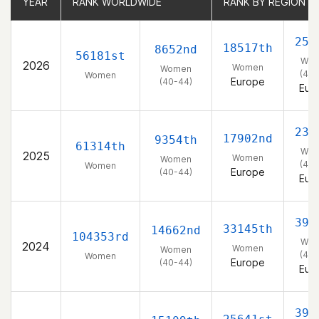
YEAR
YEAR
RANK WORLDWIDE
RANK WORLDWIDE
RANK BY REGION
RANK BY REGION
252
18517th
8652nd
56181st
Wo
2026
Women
Women
(40-
Women
Europe
(40-44)
Eur
234
17902nd
9354th
61314th
Wo
2025
Women
Women
(40-
Women
Europe
(40-44)
Eur
398
33145th
14662nd
104353rd
Wo
2024
Women
Women
(40-
Women
Europe
(40-44)
Eur
393