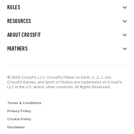
RULES
RESOURCES
ABOUT CROSSFIT
PARTNERS
© 2026 CrossFit, LLC. CrossFit, Fittest on Earth, 3...2...1...Go!
CrossFit Games, and Sport of Fitness are trademarks of CrossFit,
LLC in the U.S. and/or other countries. All Rights Reserved.
Terms & Conditions
Privacy Policy
Cookie Policy
Disclaimer