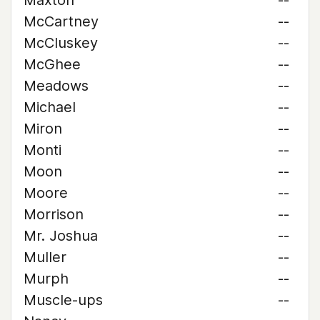
Maxton
--
McCartney
--
McCluskey
--
McGhee
--
Meadows
--
Michael
--
Miron
--
Monti
--
Moon
--
Moore
--
Morrison
--
Mr. Joshua
--
Muller
--
Murph
--
Muscle-ups
--