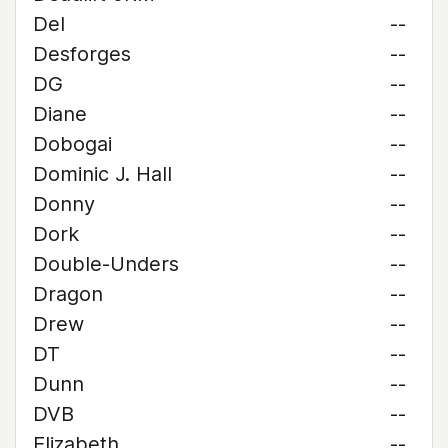
Del
--
Desforges
--
DG
--
Diane
--
Dobogai
--
Dominic J. Hall
--
Donny
--
Dork
--
Double-Unders
--
Dragon
--
Drew
--
DT
--
Dunn
--
DVB
--
Elizabeth
--