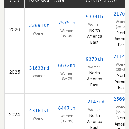
YEAR
YEAR
RANK WORLDWIDE
RANK WORLDWIDE
RANK BY REGION
RANK BY REGION
2170t
9339th
Women
7575th
Women
33991st
(35-39)
2026
North
Women
North
Women
(35-39)
America
Americ
East
East
2114t
9370th
Women
6672nd
Women
31633rd
(35-39)
2025
North
Women
North
Women
(35-39)
America
Americ
East
East
2569t
12143rd
Women
8447th
Women
43161st
(35-39)
2024
North
Women
North
Women
(35-39)
America
Americ
East