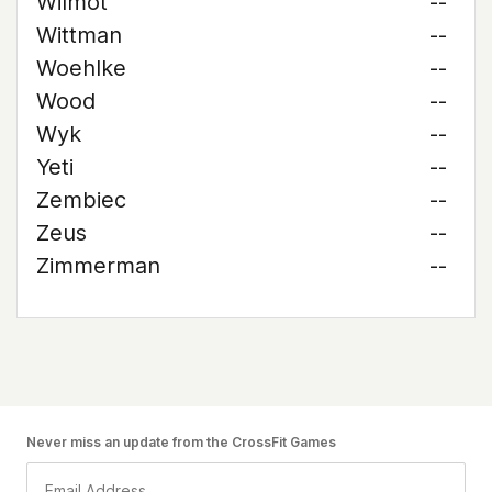
Wilmot
--
Wittman
--
Woehlke
--
Wood
--
Wyk
--
Yeti
--
Zembiec
--
Zeus
--
Zimmerman
--
Never miss an update from the CrossFit Games