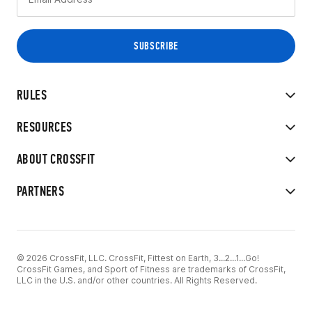
RULES
RESOURCES
ABOUT CROSSFIT
PARTNERS
© 2026 CrossFit, LLC. CrossFit, Fittest on Earth, 3...2...1...Go!
CrossFit Games, and Sport of Fitness are trademarks of CrossFit,
LLC in the U.S. and/or other countries. All Rights Reserved.