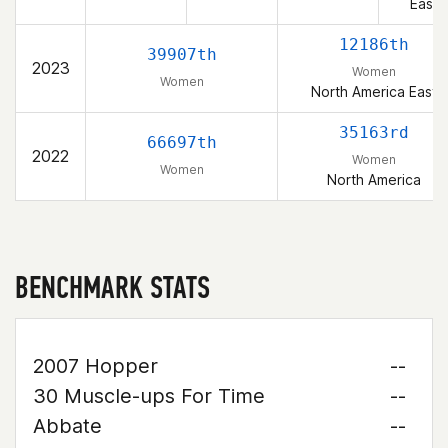
East
12186th
39907th
2023
Women
Women
North America East
35163rd
66697th
2022
Women
Women
North America
BENCHMARK STATS
2007 Hopper
--
30 Muscle-ups For Time
--
Abbate
--