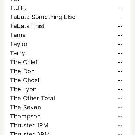
T.U.P.
--
Tabata Something Else
--
Tabata This!
--
Tama
--
Taylor
--
Terry
--
The Chief
--
The Don
--
The Ghost
--
The Lyon
--
The Other Total
--
The Seven
--
Thompson
--
Thruster 1RM
--
Thruster 3RM
--