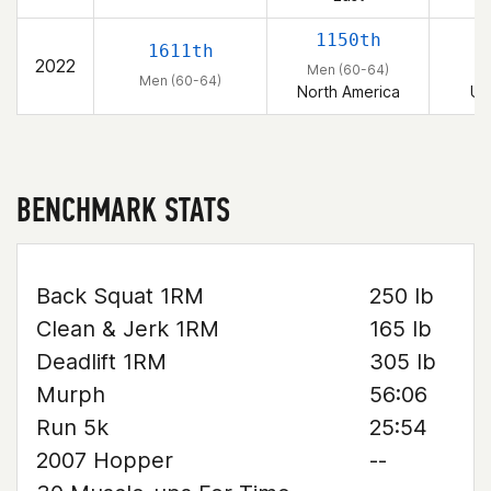
1150th
1611th
2022
Men (60-64)
M
Men (60-64)
North America
Un
BENCHMARK STATS
Back Squat 1RM
250 lb
Clean & Jerk 1RM
165 lb
Deadlift 1RM
305 lb
Murph
56:06
Run 5k
25:54
2007 Hopper
--