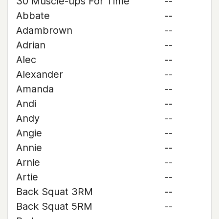
30 Muscle-ups For Time
--
Abbate
--
Adambrown
--
Adrian
--
Alec
--
Alexander
--
Amanda
--
Andi
--
Andy
--
Angie
--
Annie
--
Arnie
--
Artie
--
Back Squat 3RM
--
Back Squat 5RM
--