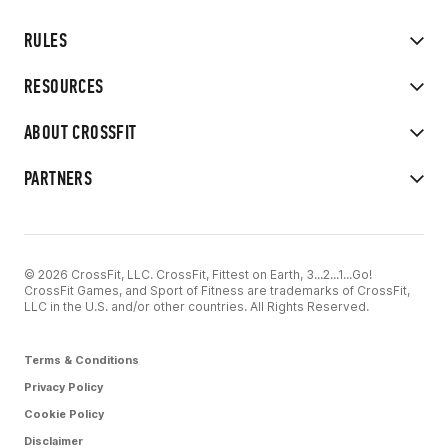
RULES
RESOURCES
ABOUT CROSSFIT
PARTNERS
© 2026 CrossFit, LLC. CrossFit, Fittest on Earth, 3...2...1...Go!
CrossFit Games, and Sport of Fitness are trademarks of CrossFit,
LLC in the U.S. and/or other countries. All Rights Reserved.
Terms & Conditions
Privacy Policy
Cookie Policy
Disclaimer