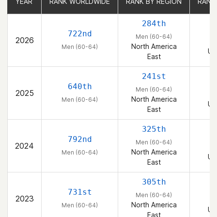
YEAR
YEAR
RANK WORLDWIDE
RANK WORLDWIDE
RANK BY REGION
RANK BY REGION
RANK
RANK
284th
722nd
Men (60-64)
2026
M
North America
Men (60-64)
Un
East
241st
640th
Men (60-64)
2025
M
North America
Men (60-64)
Un
East
325th
792nd
Men (60-64)
2024
M
North America
Men (60-64)
Un
East
305th
731st
Men (60-64)
2023
M
North America
Men (60-64)
Un
East