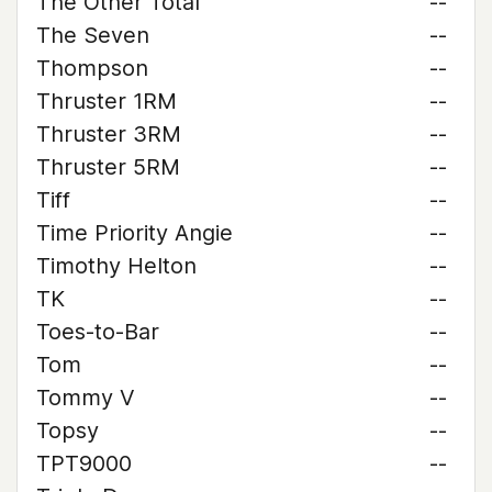
The Other Total
--
The Seven
--
Thompson
--
Thruster 1RM
--
Thruster 3RM
--
Thruster 5RM
--
Tiff
--
Time Priority Angie
--
Timothy Helton
--
TK
--
Toes-to-Bar
--
Tom
--
Tommy V
--
Topsy
--
TPT9000
--