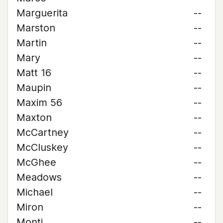
Marguerita
--
Marston
--
Martin
--
Mary
--
Matt 16
--
Maupin
--
Maxim 56
--
Maxton
--
McCartney
--
McCluskey
--
McGhee
--
Meadows
--
Michael
--
Miron
--
Monti
--