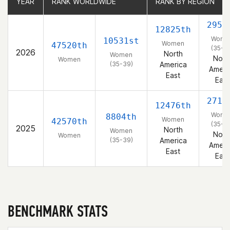
YEAR
YEAR
RANK WORLDWIDE
RANK WORLDWIDE
RANK BY REGION
RANK BY REGION
2953
12825th
Wome
10531st
Women
47520th
(35-3
2026
North
Women
Nort
Women
(35-39)
America
Ameri
East
East
2713
12476th
Wome
8804th
Women
42570th
(35-3
2025
North
Women
Nort
Women
(35-39)
America
Ameri
East
East
BENCHMARK STATS