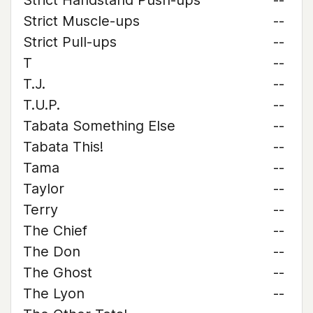
Strict Handstand Push-ups
--
Strict Muscle-ups
--
Strict Pull-ups
--
T
--
T.J.
--
T.U.P.
--
Tabata Something Else
--
Tabata This!
--
Tama
--
Taylor
--
Terry
--
The Chief
--
The Don
--
The Ghost
--
The Lyon
--