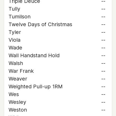
Triple Deuce
--
Tully
--
Tumilson
--
Twelve Days of Christmas
--
Tyler
--
Viola
--
Wade
--
Wall Handstand Hold
--
Walsh
--
War Frank
--
Weaver
--
Weighted Pull-up 1RM
--
Wes
--
Wesley
--
Weston
--