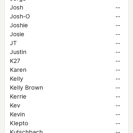
Josh
--
Josh-O
--
Joshie
--
Josie
--
JT
--
Justin
--
K27
--
Karen
--
Kelly
--
Kelly Brown
--
Kerrie
--
Kev
--
Kevin
--
Klepto
--
Kutschbach
--