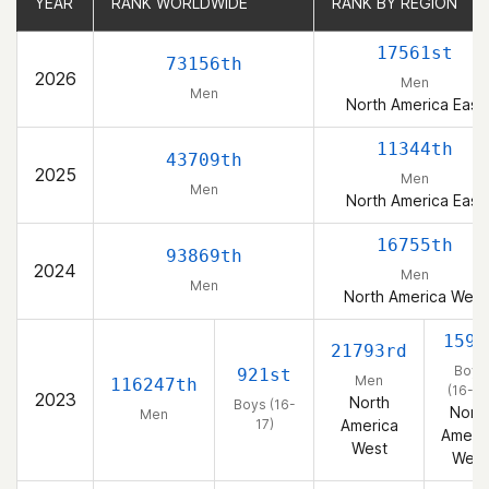
YEAR
YEAR
RANK WORLDWIDE
RANK WORLDWIDE
RANK BY REGION
RANK BY REGION
17561st
73156th
2026
Men
Men
North America East
11344th
43709th
2025
Men
Men
North America East
16755th
93869th
2024
Men
Men
North America West
159t
21793rd
Boys
921st
Men
116247th
(16-17
2023
North
Boys (16-
Nort
Men
17)
America
Ameri
West
West