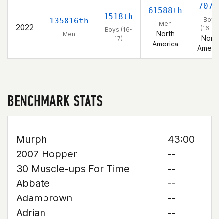
707t
61588th
1518th
Boys
135816th
Men
2022
(16-17
Boys (16-
North
Men
Nort
17)
America
Ameri
BENCHMARK STATS
Murph
43:00
2007 Hopper
--
30 Muscle-ups For Time
--
Abbate
--
Adambrown
--
Adrian
--