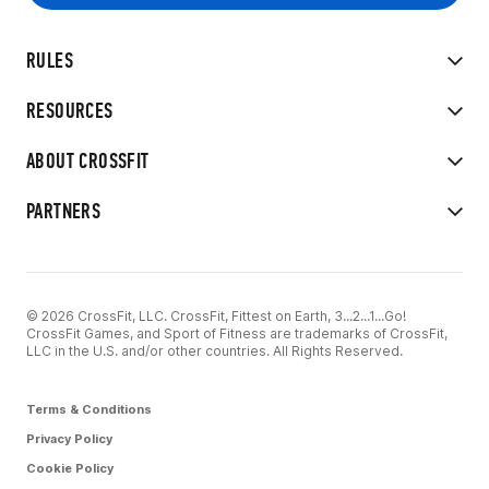
RULES
RESOURCES
ABOUT CROSSFIT
PARTNERS
© 2026 CrossFit, LLC. CrossFit, Fittest on Earth, 3...2...1...Go!
CrossFit Games, and Sport of Fitness are trademarks of CrossFit,
LLC in the U.S. and/or other countries. All Rights Reserved.
Terms & Conditions
Privacy Policy
Cookie Policy