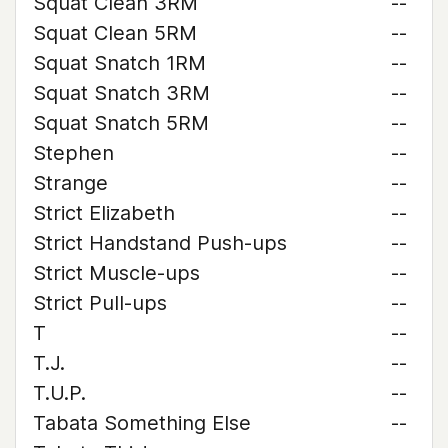
Squat Clean 3RM
--
Squat Clean 5RM
--
Squat Snatch 1RM
--
Squat Snatch 3RM
--
Squat Snatch 5RM
--
Stephen
--
Strange
--
Strict Elizabeth
--
Strict Handstand Push-ups
--
Strict Muscle-ups
--
Strict Pull-ups
--
T
--
T.J.
--
T.U.P.
--
Tabata Something Else
--