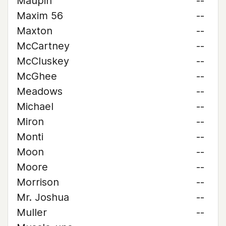
Maupin
--
Maxim 56
--
Maxton
--
McCartney
--
McCluskey
--
McGhee
--
Meadows
--
Michael
--
Miron
--
Monti
--
Moon
--
Moore
--
Morrison
--
Mr. Joshua
--
Muller
--