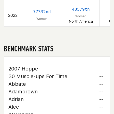
40579th
77332nd
2022
Women
Women
North America
Un
BENCHMARK STATS
2007 Hopper
--
30 Muscle-ups For Time
--
Abbate
--
Adambrown
--
Adrian
--
Alec
--