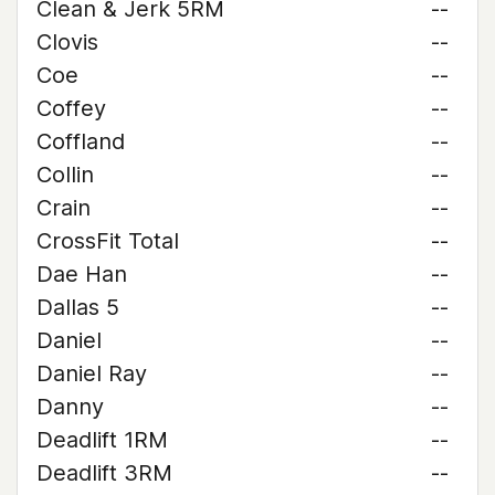
Clean & Jerk 5RM
--
Clovis
--
Coe
--
Coffey
--
Coffland
--
Collin
--
Crain
--
CrossFit Total
--
Dae Han
--
Dallas 5
--
Daniel
--
Daniel Ray
--
Danny
--
Deadlift 1RM
--
Deadlift 3RM
--