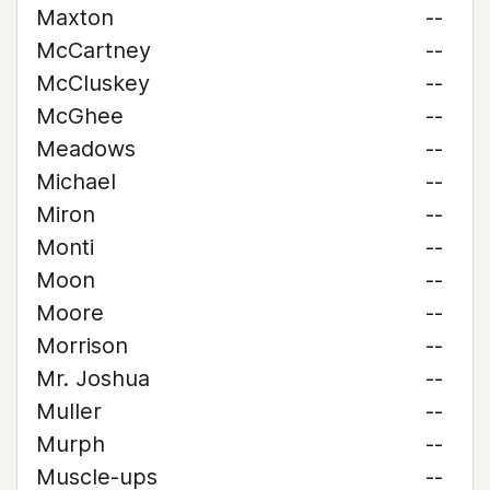
Maxton
--
McCartney
--
McCluskey
--
McGhee
--
Meadows
--
Michael
--
Miron
--
Monti
--
Moon
--
Moore
--
Morrison
--
Mr. Joshua
--
Muller
--
Murph
--
Muscle-ups
--