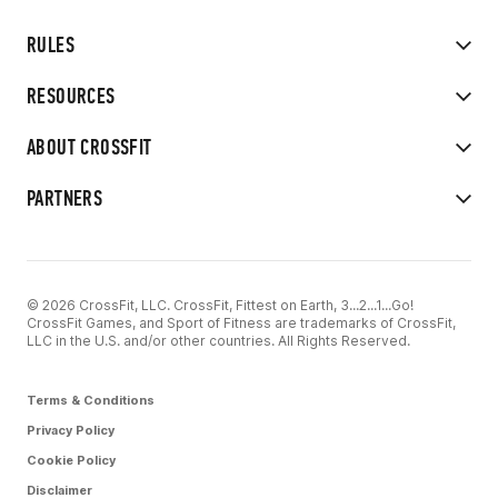
RULES
RESOURCES
ABOUT CROSSFIT
PARTNERS
© 2026 CrossFit, LLC. CrossFit, Fittest on Earth, 3...2...1...Go!
CrossFit Games, and Sport of Fitness are trademarks of CrossFit,
LLC in the U.S. and/or other countries. All Rights Reserved.
Terms & Conditions
Privacy Policy
Cookie Policy
Disclaimer