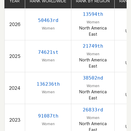
YEAR
YEAR
RANK WORLDWIDE
RANK WORLDWIDE
RANK BY REGION
RANK BY REGION
RANK
RANK
13594th
50463rd
Women
2026
North America
Women
Un
East
21749th
74621st
Women
2025
North America
Women
Un
East
38502nd
136236th
Women
2024
North America
Women
Un
East
26833rd
91087th
Women
2023
North America
Women
Un
East