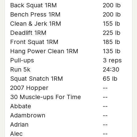
Back Squat 1RM
200 lb
Bench Press 1RM
200 lb
Clean & Jerk 1RM
155 lb
Deadlift 1RM
225 lb
Front Squat 1RM
185 lb
Hang Power Clean 1RM
135 lb
Pull-ups
3 reps
Run 5k
24:30
Squat Snatch 1RM
65 lb
2007 Hopper
--
30 Muscle-ups For Time
--
Abbate
--
Adambrown
--
Adrian
--
Alec
--