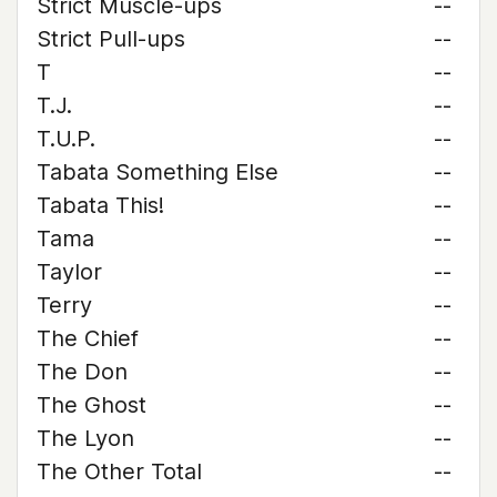
Strict Muscle-ups
--
Strict Pull-ups
--
T
--
T.J.
--
T.U.P.
--
Tabata Something Else
--
Tabata This!
--
Tama
--
Taylor
--
Terry
--
The Chief
--
The Don
--
The Ghost
--
The Lyon
--
The Other Total
--