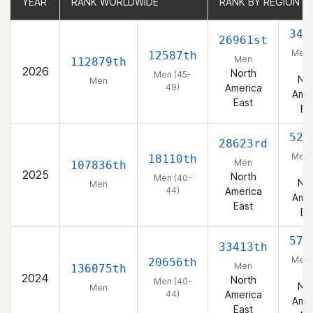
YEAR
YEAR
RANK WORLDWIDE
RANK WORLDWIDE
RANK BY REGION
RANK BY REGION
346
26961st
Men 
12587th
Men
112879th
49
2026
North
Men (45-
Nor
Men
49)
America
Amer
East
Ea
522
28623rd
Men 
18110th
Men
107836th
44
2025
North
Men (40-
Nor
Men
44)
America
Amer
East
Ea
570
33413th
Men 
20656th
Men
136075th
44
2024
North
Men (40-
Nor
Men
44)
America
Amer
East