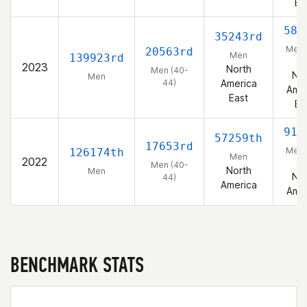
Ea
581
35243rd
Men 
20563rd
Men
139923rd
44
2023
North
Men (40-
Nor
Men
44)
America
Amer
East
Ea
913
57259th
17653rd
Men 
126174th
Men
2022
44
Men (40-
North
Men
Nor
44)
America
Amer
BENCHMARK STATS