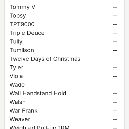
Tommy V
--
Topsy
--
TPT9000
--
Triple Deuce
--
Tully
--
Tumilson
--
Twelve Days of Christmas
--
Tyler
--
Viola
--
Wade
--
Wall Handstand Hold
--
Walsh
--
War Frank
--
Weaver
--
Weighted Pull-up 1RM
--