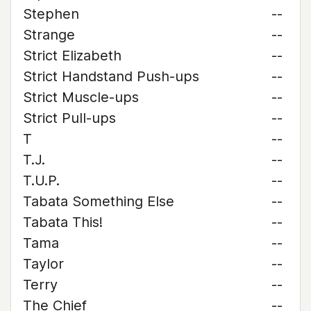
Stephen
--
Strange
--
Strict Elizabeth
--
Strict Handstand Push-ups
--
Strict Muscle-ups
--
Strict Pull-ups
--
T
--
T.J.
--
T.U.P.
--
Tabata Something Else
--
Tabata This!
--
Tama
--
Taylor
--
Terry
--
The Chief
--