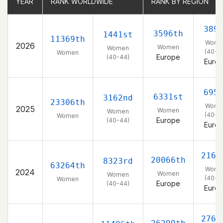
YEAR
YEAR
RANK WORLDWIDE
RANK WORLDWIDE
RANK BY REGION
RANK BY REGION
389
3596th
1441st
11369th
Wome
2026
Women
Women
(40-4
Women
Europe
(40-44)
Euro
695
6331st
3162nd
23306th
Wome
2025
Women
Women
(40-4
Women
Europe
(40-44)
Euro
2169
20066th
8323rd
63264th
Wome
2024
Women
Women
(40-4
Women
Europe
(40-44)
Euro
2765