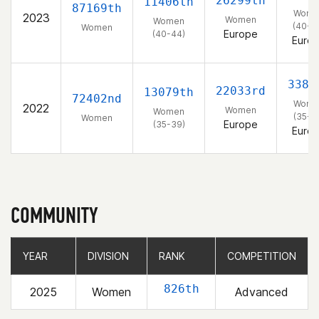
26299th
11406th
87169th
Wome
2023
Women
Women
(40-4
Women
Europe
(40-44)
Euro
3382
22033rd
13079th
72402nd
Wome
2022
Women
Women
(35-3
Women
Europe
(35-39)
Euro
COMMUNITY
YEAR
YEAR
DIVISION
DIVISION
RANK
RANK
COMPETITION
COMPETITION
826th
2025
Women
Advanced