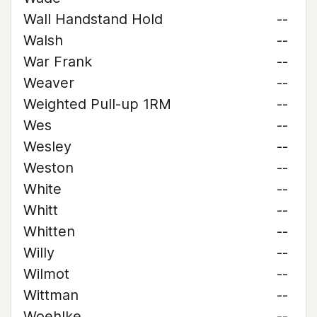
Wall Handstand Hold
--
Walsh
--
War Frank
--
Weaver
--
Weighted Pull-up 1RM
--
Wes
--
Wesley
--
Weston
--
White
--
Whitt
--
Whitten
--
Willy
--
Wilmot
--
Wittman
--
Woehlke
--