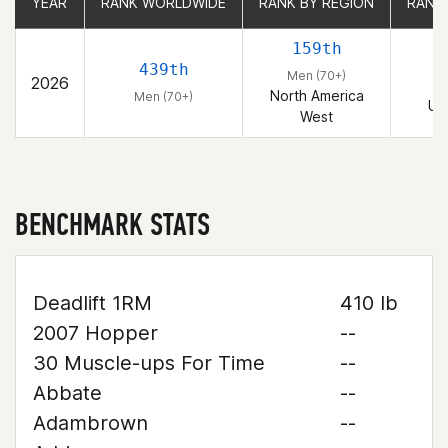
YEAR
YEAR
RANK WORLDWIDE
RANK WORLDWIDE
RANK BY REGION
RANK BY REGION
RANK
RANK
159th
439th
Men (70+)
2026
North America
Men (70+)
Un
West
BENCHMARK STATS
Deadlift 1RM
410 lb
2007 Hopper
--
30 Muscle-ups For Time
--
Abbate
--
Adambrown
--