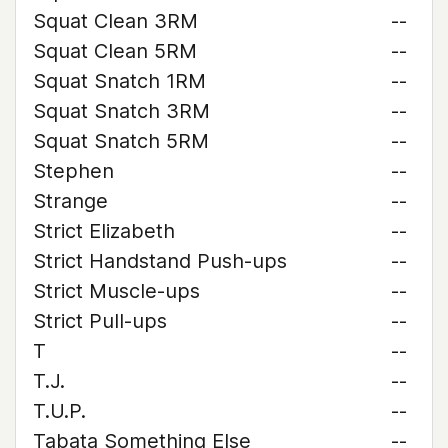
Squat Clean 3RM
--
Squat Clean 5RM
--
Squat Snatch 1RM
--
Squat Snatch 3RM
--
Squat Snatch 5RM
--
Stephen
--
Strange
--
Strict Elizabeth
--
Strict Handstand Push-ups
--
Strict Muscle-ups
--
Strict Pull-ups
--
T
--
T.J.
--
T.U.P.
--
Tabata Something Else
--