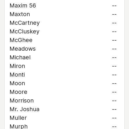
Maxim 56
--
Maxton
--
McCartney
--
McCluskey
--
McGhee
--
Meadows
--
Michael
--
Miron
--
Monti
--
Moon
--
Moore
--
Morrison
--
Mr. Joshua
--
Muller
--
Murph
--