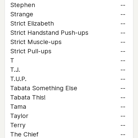
Stephen
--
Strange
--
Strict Elizabeth
--
Strict Handstand Push-ups
--
Strict Muscle-ups
--
Strict Pull-ups
--
T
--
T.J.
--
T.U.P.
--
Tabata Something Else
--
Tabata This!
--
Tama
--
Taylor
--
Terry
--
The Chief
--