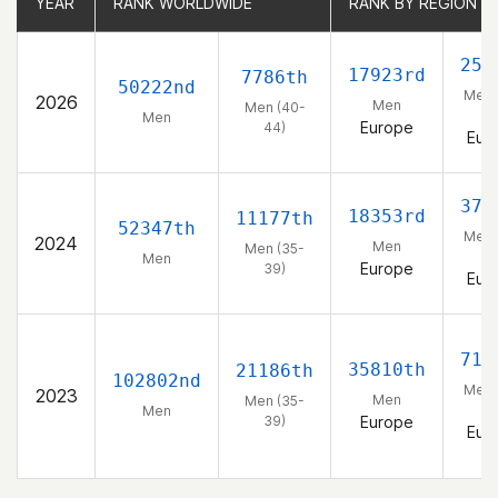
YEAR
YEAR
RANK WORLDWIDE
RANK WORLDWIDE
RANK BY REGION
RANK BY REGION
256
17923rd
7786th
50222nd
Men 
2026
Men
Men (40-
44
Men
Europe
44)
Eur
378
18353rd
11177th
52347th
Men 
2024
Men
Men (35-
39
Men
Europe
39)
Eur
716
35810th
21186th
102802nd
Men 
2023
Men
Men (35-
39
Men
39)
Europe
Eur