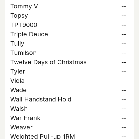
Tommy V
--
Topsy
--
TPT9000
--
Triple Deuce
--
Tully
--
Tumilson
--
Twelve Days of Christmas
--
Tyler
--
Viola
--
Wade
--
Wall Handstand Hold
--
Walsh
--
War Frank
--
Weaver
--
Weighted Pull-up 1RM
--