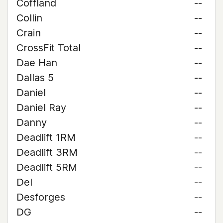
Coffland
--
Collin
--
Crain
--
CrossFit Total
--
Dae Han
--
Dallas 5
--
Daniel
--
Daniel Ray
--
Danny
--
Deadlift 1RM
--
Deadlift 3RM
--
Deadlift 5RM
--
Del
--
Desforges
--
DG
--