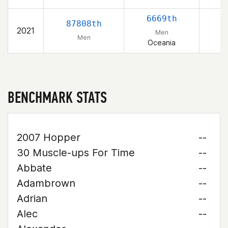
6669th
87808th
2021
Men
Men
Oceania
BENCHMARK STATS
2007 Hopper
--
30 Muscle-ups For Time
--
Abbate
--
Adambrown
--
Adrian
--
Alec
--