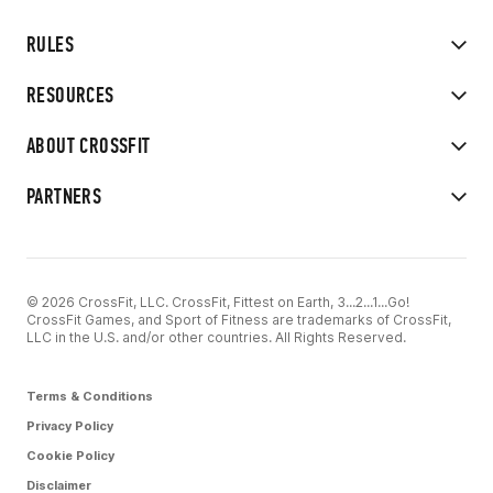
RULES
RESOURCES
ABOUT CROSSFIT
PARTNERS
© 2026 CrossFit, LLC. CrossFit, Fittest on Earth, 3...2...1...Go!
CrossFit Games, and Sport of Fitness are trademarks of CrossFit,
LLC in the U.S. and/or other countries. All Rights Reserved.
Terms & Conditions
Privacy Policy
Cookie Policy
Disclaimer