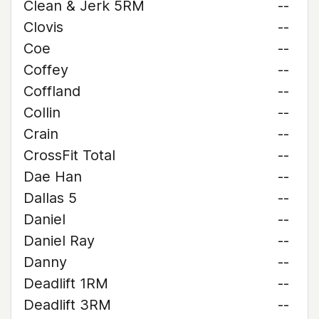
Clean & Jerk 5RM
--
Clovis
--
Coe
--
Coffey
--
Coffland
--
Collin
--
Crain
--
CrossFit Total
--
Dae Han
--
Dallas 5
--
Daniel
--
Daniel Ray
--
Danny
--
Deadlift 1RM
--
Deadlift 3RM
--