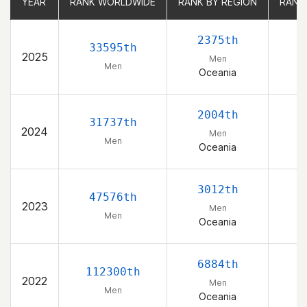
YEAR
YEAR
RANK WORLDWIDE
RANK WORLDWIDE
RANK BY REGION
RANK BY REGION
RANK
RANK
2375th
33595th
2025
Men
Men
Oceania
2004th
31737th
2024
Men
Men
Oceania
3012th
47576th
2023
Men
Men
Oceania
6884th
112300th
2022
Men
Men
Oceania