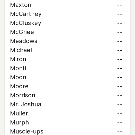
Maxton
--
McCartney
--
McCluskey
--
McGhee
--
Meadows
--
Michael
--
Miron
--
Monti
--
Moon
--
Moore
--
Morrison
--
Mr. Joshua
--
Muller
--
Murph
--
Muscle-ups
--