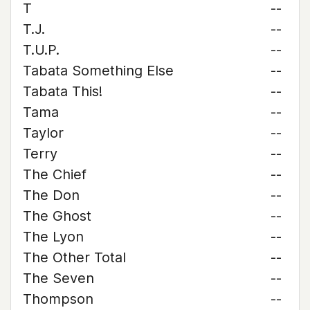
T
--
T.J.
--
T.U.P.
--
Tabata Something Else
--
Tabata This!
--
Tama
--
Taylor
--
Terry
--
The Chief
--
The Don
--
The Ghost
--
The Lyon
--
The Other Total
--
The Seven
--
Thompson
--