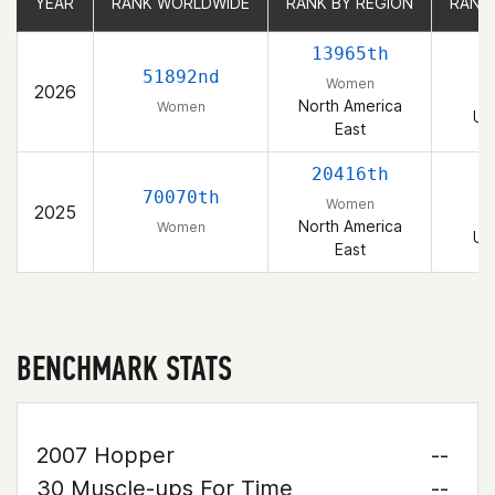
YEAR
YEAR
RANK WORLDWIDE
RANK WORLDWIDE
RANK BY REGION
RANK BY REGION
RANK
RANK
13965th
2
51892nd
Women
2026
North America
Women
Un
East
20416th
3
70070th
Women
2025
North America
Women
Un
East
BENCHMARK STATS
2007 Hopper
--
30 Muscle-ups For Time
--