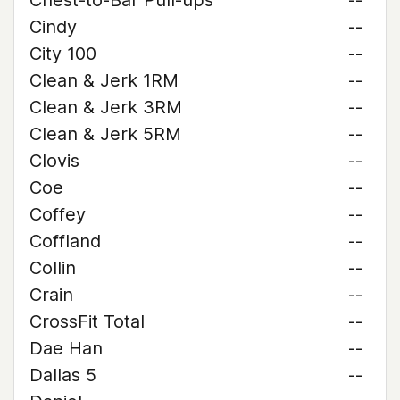
Chest-to-Bar Pull-ups
--
Cindy
--
City 100
--
Clean & Jerk 1RM
--
Clean & Jerk 3RM
--
Clean & Jerk 5RM
--
Clovis
--
Coe
--
Coffey
--
Coffland
--
Collin
--
Crain
--
CrossFit Total
--
Dae Han
--
Dallas 5
--