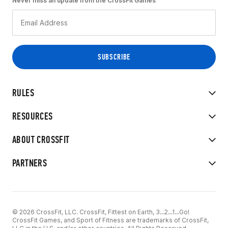
Never miss an update from the CrossFit Games
RULES
RESOURCES
ABOUT CROSSFIT
PARTNERS
© 2026 CrossFit, LLC. CrossFit, Fittest on Earth, 3...2...1...Go!
CrossFit Games, and Sport of Fitness are trademarks of CrossFit,