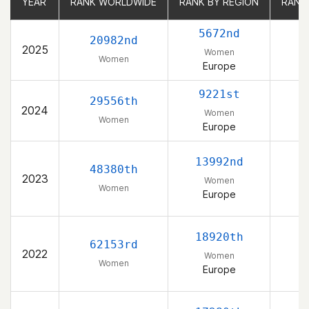
YEAR
YEAR
RANK WORLDWIDE
RANK WORLDWIDE
RANK BY REGION
RANK BY REGION
RANK
RANK
5672nd
20982nd
2025
Women
Women
Europe
S
9221st
29556th
2024
Women
Women
Europe
S
13992nd
48380th
2023
Women
Women
Europe
S
18920th
62153rd
2022
Women
Women
Europe
S