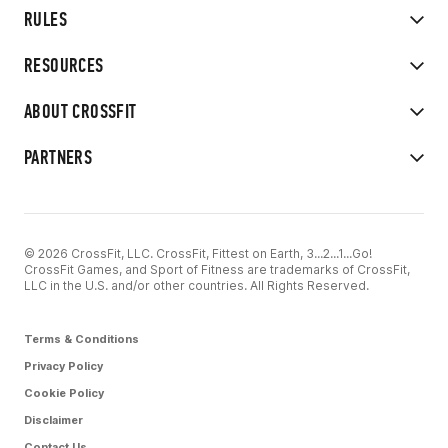
RULES
RESOURCES
ABOUT CROSSFIT
PARTNERS
© 2026 CrossFit, LLC. CrossFit, Fittest on Earth, 3...2...1...Go!
CrossFit Games, and Sport of Fitness are trademarks of CrossFit,
LLC in the U.S. and/or other countries. All Rights Reserved.
Terms & Conditions
Privacy Policy
Cookie Policy
Disclaimer
Contact Us