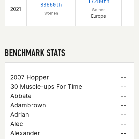
17280th
83660th
2021
Women
Women
Europe
S
BENCHMARK STATS
2007 Hopper
--
30 Muscle-ups For Time
--
Abbate
--
Adambrown
--
Adrian
--
Alec
--
Alexander
--