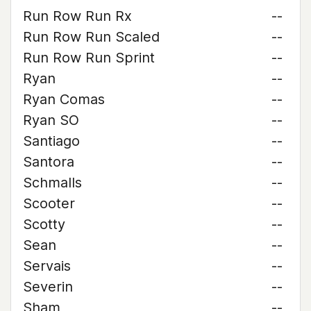
Run Row Run Rx
--
Run Row Run Scaled
--
Run Row Run Sprint
--
Ryan
--
Ryan Comas
--
Ryan SO
--
Santiago
--
Santora
--
Schmalls
--
Scooter
--
Scotty
--
Sean
--
Servais
--
Severin
--
Sham
--