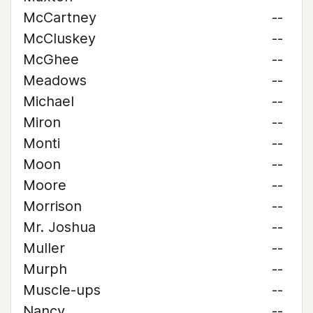
McCartney
--
McCluskey
--
McGhee
--
Meadows
--
Michael
--
Miron
--
Monti
--
Moon
--
Moore
--
Morrison
--
Mr. Joshua
--
Muller
--
Murph
--
Muscle-ups
--
Nancy
--