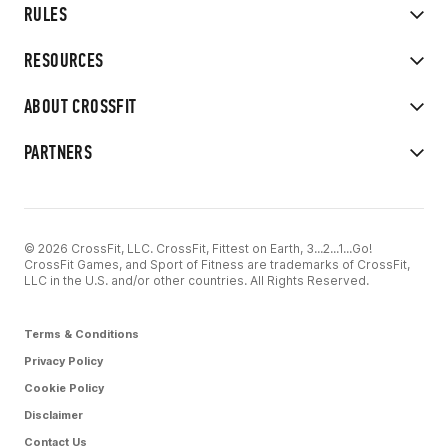
RULES
RESOURCES
ABOUT CROSSFIT
PARTNERS
© 2026 CrossFit, LLC. CrossFit, Fittest on Earth, 3...2...1...Go!
CrossFit Games, and Sport of Fitness are trademarks of CrossFit,
LLC in the U.S. and/or other countries. All Rights Reserved.
Terms & Conditions
Privacy Policy
Cookie Policy
Disclaimer
Contact Us