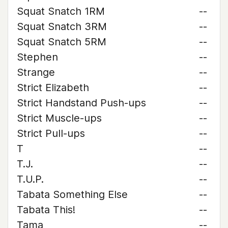
Squat Snatch 1RM
--
Squat Snatch 3RM
--
Squat Snatch 5RM
--
Stephen
--
Strange
--
Strict Elizabeth
--
Strict Handstand Push-ups
--
Strict Muscle-ups
--
Strict Pull-ups
--
T
--
T.J.
--
T.U.P.
--
Tabata Something Else
--
Tabata This!
--
Tama
--