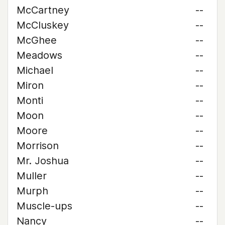
McCartney
--
McCluskey
--
McGhee
--
Meadows
--
Michael
--
Miron
--
Monti
--
Moon
--
Moore
--
Morrison
--
Mr. Joshua
--
Muller
--
Murph
--
Muscle-ups
--
Nancy
--