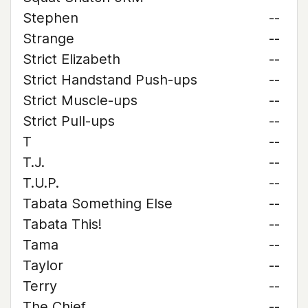
Stephen
--
Strange
--
Strict Elizabeth
--
Strict Handstand Push-ups
--
Strict Muscle-ups
--
Strict Pull-ups
--
T
--
T.J.
--
T.U.P.
--
Tabata Something Else
--
Tabata This!
--
Tama
--
Taylor
--
Terry
--
The Chief
--