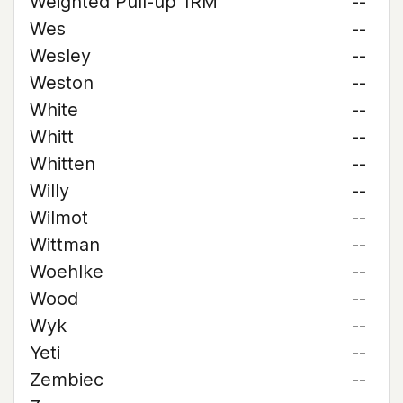
Weighted Pull-up 1RM
--
Wes
--
Wesley
--
Weston
--
White
--
Whitt
--
Whitten
--
Willy
--
Wilmot
--
Wittman
--
Woehlke
--
Wood
--
Wyk
--
Yeti
--
Zembiec
--