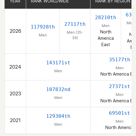
YEAR
YEAR
RANK WORLDWIDE
RANK WORLDWIDE
RANK BY REGION
RANK BY REGION
633
28210th
Men 
27117th
Men
117928th
39
2026
North
Men (35-
Nor
Men
39)
America
Amer
East
Ea
35177th
143171st
2024
Men
Men
North America Ea
27371st
107832nd
2023
Men
Men
North America Ea
69501st
129304th
2021
Men
Men
North America