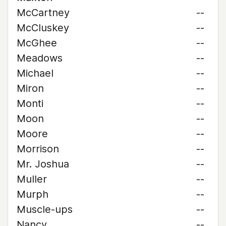
McCartney
--
McCluskey
--
McGhee
--
Meadows
--
Michael
--
Miron
--
Monti
--
Moon
--
Moore
--
Morrison
--
Mr. Joshua
--
Muller
--
Murph
--
Muscle-ups
--
Nancy
--