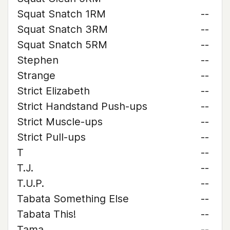
Squat Snatch 1RM
--
Squat Snatch 3RM
--
Squat Snatch 5RM
--
Stephen
--
Strange
--
Strict Elizabeth
--
Strict Handstand Push-ups
--
Strict Muscle-ups
--
Strict Pull-ups
--
T
--
T.J.
--
T.U.P.
--
Tabata Something Else
--
Tabata This!
--
Tama
--