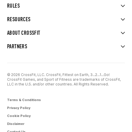
RULES
RESOURCES
ABOUT CROSSFIT
PARTNERS
© 2026 CrossFit, LLC. CrossFit, Fittest on Earth, 3...2...1...Go!
CrossFit Games, and Sport of Fitness are trademarks of CrossFit,
LLC in the U.S. and/or other countries. All Rights Reserved.
Terms & Conditions
Privacy Policy
Cookie Policy
Disclaimer
Contact Us