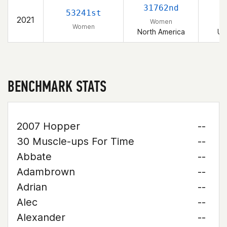
31762nd
53241st
2021
Women
Women
North America
Un
BENCHMARK STATS
2007 Hopper
--
30 Muscle-ups For Time
--
Abbate
--
Adambrown
--
Adrian
--
Alec
--
Alexander
--