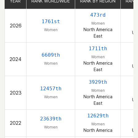
YEAR
YEAR
RANK WORLDWIDE
RANK WORLDWIDE
RANK BY REGION
RANK BY REGION
RANK
RANK
473rd
1761st
Women
2026
North America
Women
Un
East
1711th
6609th
Women
2024
North America
Women
Un
East
3929th
12457th
Women
2023
North America
Women
Un
East
12629th
23639th
2022
Women
Women
North America
Un