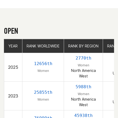
OPEN
YEAR
YEAR
RANK WORLDWIDE
RANK WORLDWIDE
RANK BY REGION
RANK BY REGION
RANK
RANK
2770th
12656th
Women
2025
North America
Women
Un
West
5988th
1
25855th
Women
2023
North America
Women
Un
West
45938th
4