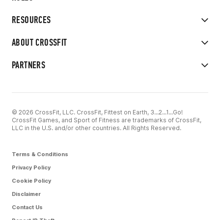
RESOURCES
ABOUT CROSSFIT
PARTNERS
© 2026 CrossFit, LLC. CrossFit, Fittest on Earth, 3...2...1...Go!
CrossFit Games, and Sport of Fitness are trademarks of CrossFit,
LLC in the U.S. and/or other countries. All Rights Reserved.
Terms & Conditions
Privacy Policy
Cookie Policy
Disclaimer
Contact Us