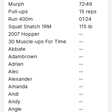
Murph
72:49
Pull-ups
15 reps
Run 400m
01:24
Squat Snatch 1RM
115 lb
2007 Hopper
--
30 Muscle-ups For Time
--
Abbate
--
Adambrown
--
Adrian
--
Alec
--
Alexander
--
Amanda
--
Andi
--
Andy
--
Angie
--