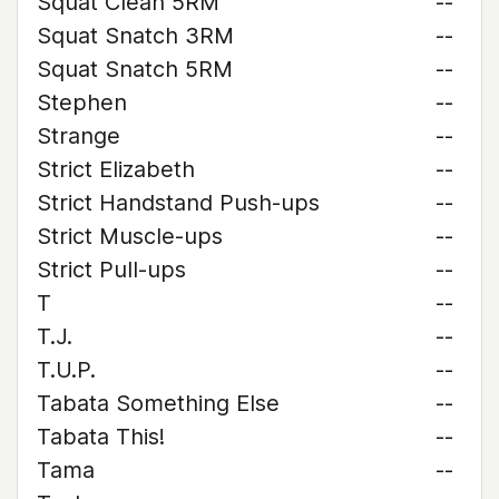
Squat Clean 5RM
--
Squat Snatch 3RM
--
Squat Snatch 5RM
--
Stephen
--
Strange
--
Strict Elizabeth
--
Strict Handstand Push-ups
--
Strict Muscle-ups
--
Strict Pull-ups
--
T
--
T.J.
--
T.U.P.
--
Tabata Something Else
--
Tabata This!
--
Tama
--