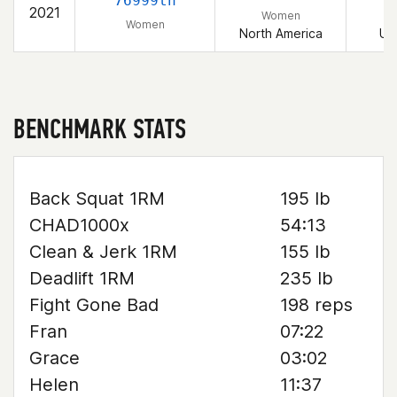
76999th
2021
Women
Women
North America
Un
BENCHMARK STATS
Back Squat 1RM
195 lb
CHAD1000x
54:13
Clean & Jerk 1RM
155 lb
Deadlift 1RM
235 lb
Fight Gone Bad
198 reps
Fran
07:22
Grace
03:02
Helen
11:37