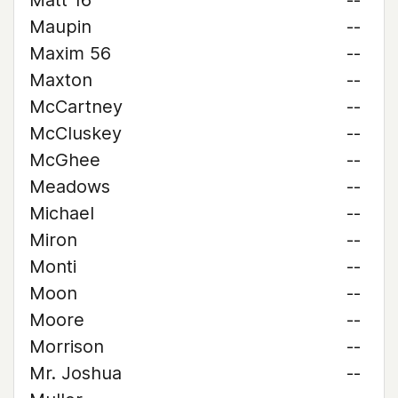
Matt 16
--
Maupin
--
Maxim 56
--
Maxton
--
McCartney
--
McCluskey
--
McGhee
--
Meadows
--
Michael
--
Miron
--
Monti
--
Moon
--
Moore
--
Morrison
--
Mr. Joshua
--