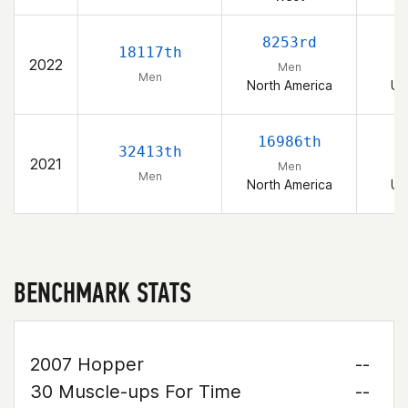
8253rd
18117th
2022
Men
Men
North America
Un
16986th
32413th
2021
Men
Men
North America
Un
BENCHMARK STATS
2007 Hopper
--
30 Muscle-ups For Time
--