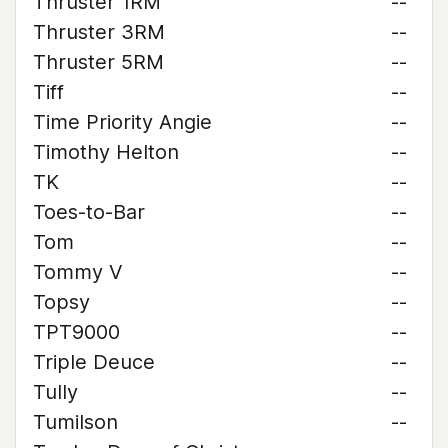
Thruster 1RM
--
Thruster 3RM
--
Thruster 5RM
--
Tiff
--
Time Priority Angie
--
Timothy Helton
--
TK
--
Toes-to-Bar
--
Tom
--
Tommy V
--
Topsy
--
TPT9000
--
Triple Deuce
--
Tully
--
Tumilson
--