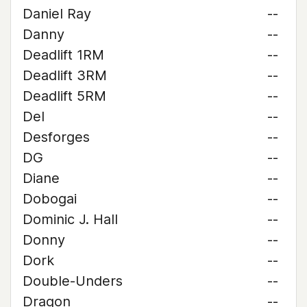
Daniel Ray
--
Danny
--
Deadlift 1RM
--
Deadlift 3RM
--
Deadlift 5RM
--
Del
--
Desforges
--
DG
--
Diane
--
Dobogai
--
Dominic J. Hall
--
Donny
--
Dork
--
Double-Unders
--
Dragon
--