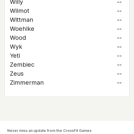
Willy
--
Wilmot
--
Wittman
--
Woehlke
--
Wood
--
Wyk
--
Yeti
--
Zembiec
--
Zeus
--
Zimmerman
--
Never miss an update from the CrossFit Games