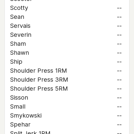
Scotty
--
Sean
--
Servais
--
Severin
--
Sham
--
Shawn
--
Ship
--
Shoulder Press 1RM
--
Shoulder Press 3RM
--
Shoulder Press 5RM
--
Sisson
--
Small
--
Smykowski
--
Spehar
--
Split Jerk 1RM
--