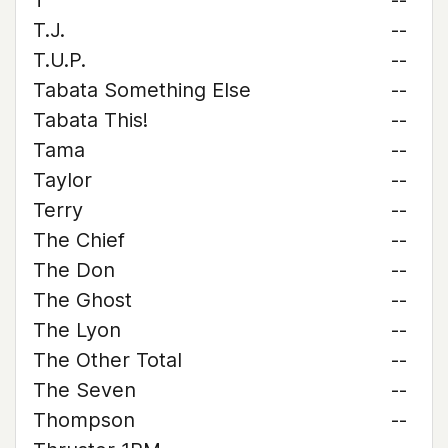
T
--
T.J.
--
T.U.P.
--
Tabata Something Else
--
Tabata This!
--
Tama
--
Taylor
--
Terry
--
The Chief
--
The Don
--
The Ghost
--
The Lyon
--
The Other Total
--
The Seven
--
Thompson
--