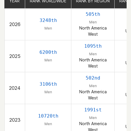
YEAR
YEAR
RANK WORLDWIDE
RANK WORLDWIDE
RANK BY REGION
RANK BY REGION
RANK
RANK
505th
3248th
Men
2026
North America
Men
Un
West
1095th
6200th
Men
2025
North America
Men
Un
West
502nd
3106th
Men
2024
North America
Men
Un
West
1991st
10720th
Men
2023
North America
Men
Un
West