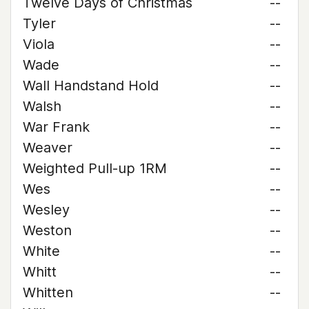
Twelve Days of Christmas
--
Tyler
--
Viola
--
Wade
--
Wall Handstand Hold
--
Walsh
--
War Frank
--
Weaver
--
Weighted Pull-up 1RM
--
Wes
--
Wesley
--
Weston
--
White
--
Whitt
--
Whitten
--