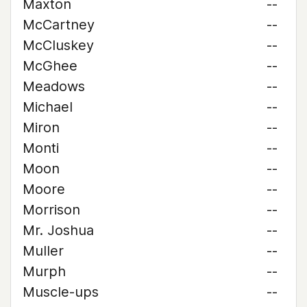
Maxton
--
McCartney
--
McCluskey
--
McGhee
--
Meadows
--
Michael
--
Miron
--
Monti
--
Moon
--
Moore
--
Morrison
--
Mr. Joshua
--
Muller
--
Murph
--
Muscle-ups
--