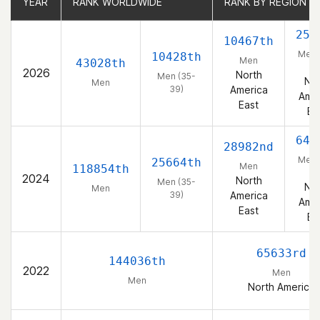
YEAR
YEAR
RANK WORLDWIDE
RANK WORLDWIDE
RANK BY REGION
RANK BY REGION
258
10467th
Men 
10428th
Men
43028th
39
2026
North
Men (35-
Nor
Men
39)
America
Amer
East
Ea
648
28982nd
Men 
25664th
Men
118854th
39
2024
North
Men (35-
Nor
Men
39)
America
Amer
East
Ea
65633rd
144036th
2022
Men
Men
North America