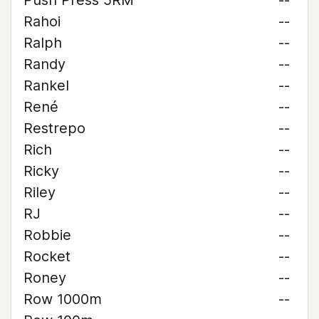
Push Press 5RM
--
Rahoi
--
Ralph
--
Randy
--
Rankel
--
René
--
Restrepo
--
Rich
--
Ricky
--
Riley
--
RJ
--
Robbie
--
Rocket
--
Roney
--
Row 1000m
--