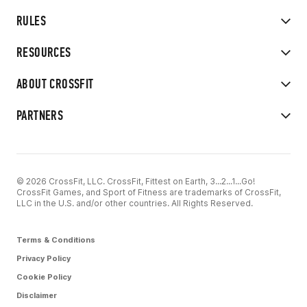
RULES
RESOURCES
ABOUT CROSSFIT
PARTNERS
© 2026 CrossFit, LLC. CrossFit, Fittest on Earth, 3...2...1...Go!
CrossFit Games, and Sport of Fitness are trademarks of CrossFit,
LLC in the U.S. and/or other countries. All Rights Reserved.
Terms & Conditions
Privacy Policy
Cookie Policy
Disclaimer