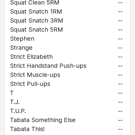
Squat Clean 5RM
--
Squat Snatch 1RM
--
Squat Snatch 3RM
--
Squat Snatch 5RM
--
Stephen
--
Strange
--
Strict Elizabeth
--
Strict Handstand Push-ups
--
Strict Muscle-ups
--
Strict Pull-ups
--
T
--
T.J.
--
T.U.P.
--
Tabata Something Else
--
Tabata This!
--