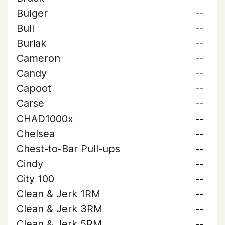
Bulger
--
Bull
--
Buriak
--
Cameron
--
Candy
--
Capoot
--
Carse
--
CHAD1000x
--
Chelsea
--
Chest-to-Bar Pull-ups
--
Cindy
--
City 100
--
Clean & Jerk 1RM
--
Clean & Jerk 3RM
--
Clean & Jerk 5RM
--