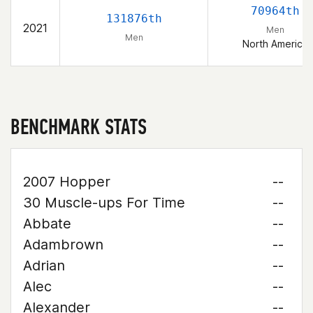
70964th
131876th
2021
Men
Men
North America
BENCHMARK STATS
2007 Hopper
--
30 Muscle-ups For Time
--
Abbate
--
Adambrown
--
Adrian
--
Alec
--
Alexander
--