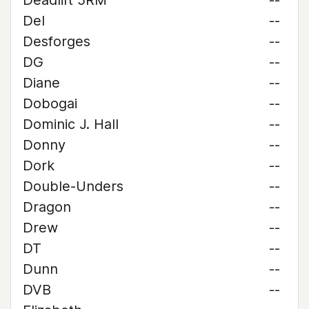
Deadlift 5RM
--
Del
--
Desforges
--
DG
--
Diane
--
Dobogai
--
Dominic J. Hall
--
Donny
--
Dork
--
Double-Unders
--
Dragon
--
Drew
--
DT
--
Dunn
--
DVB
--