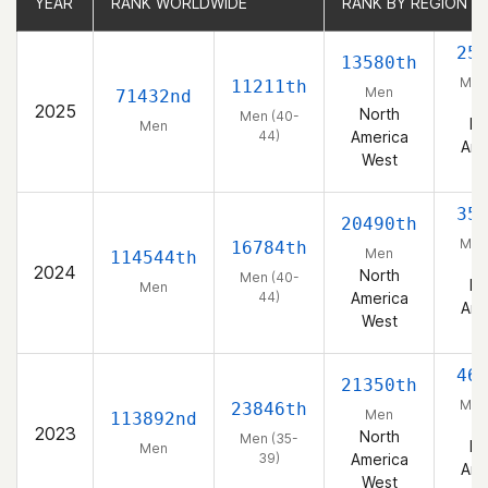
YEAR
YEAR
RANK WORLDWIDE
RANK WORLDWIDE
RANK BY REGION
RANK BY REGION
25
13580th
Men
11211th
Men
71432nd
4
2025
North
Men (40-
No
Men
44)
America
Ame
West
W
35
20490th
Men
16784th
Men
114544th
4
2024
North
Men (40-
No
Men
44)
America
Ame
West
W
46
21350th
Men
23846th
Men
113892nd
3
2023
North
Men (35-
No
Men
39)
America
Ame
West