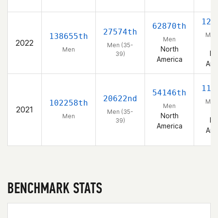
W
127
62870th
27574th
Men
138655th
Men
2022
3
Men (35-
North
Men
No
39)
America
Ame
110
54146th
20622nd
Men
102258th
Men
2021
3
Men (35-
North
Men
No
39)
America
Ame
BENCHMARK STATS