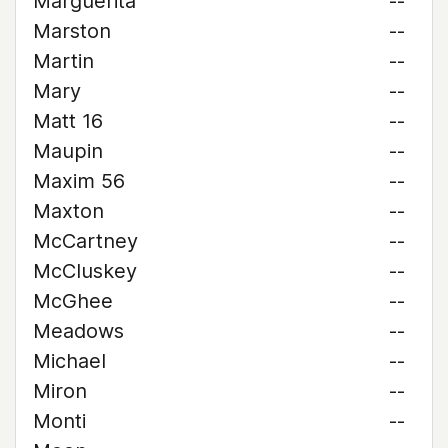
Marguerita
--
Marston
--
Martin
--
Mary
--
Matt 16
--
Maupin
--
Maxim 56
--
Maxton
--
McCartney
--
McCluskey
--
McGhee
--
Meadows
--
Michael
--
Miron
--
Monti
--