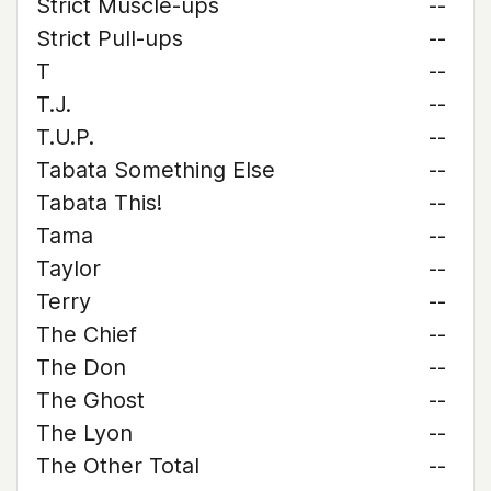
Strict Muscle-ups
--
Strict Pull-ups
--
T
--
T.J.
--
T.U.P.
--
Tabata Something Else
--
Tabata This!
--
Tama
--
Taylor
--
Terry
--
The Chief
--
The Don
--
The Ghost
--
The Lyon
--
The Other Total
--