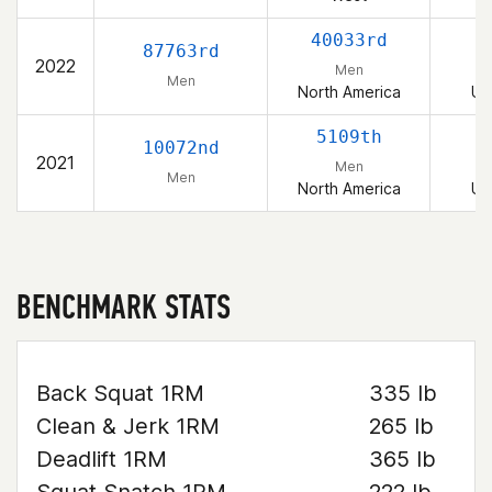
40033rd
87763rd
2022
Men
Men
North America
Un
5109th
10072nd
2021
Men
Men
North America
Un
BENCHMARK STATS
Back Squat 1RM
335 lb
Clean & Jerk 1RM
265 lb
Deadlift 1RM
365 lb