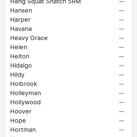
Hang Squat Snatch 5RM
--
Hansen
--
Harper
--
Havana
--
Heavy Grace
--
Helen
--
Helton
--
Hidalgo
--
Hildy
--
Holbrook
--
Holleyman
--
Hollywood
--
Hoover
--
Hope
--
Hortman
--