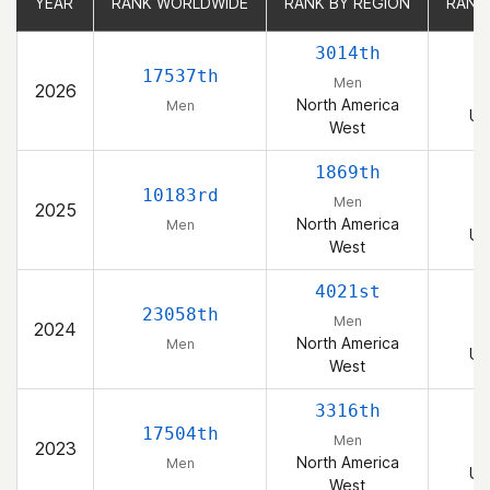
YEAR
YEAR
RANK WORLDWIDE
RANK WORLDWIDE
RANK BY REGION
RANK BY REGION
RANK
RANK
3014th
17537th
Men
2026
North America
Men
Un
West
1869th
10183rd
Men
2025
North America
Men
Un
West
4021st
23058th
Men
2024
North America
Men
Un
West
3316th
17504th
Men
2023
North America
Men
Un
West