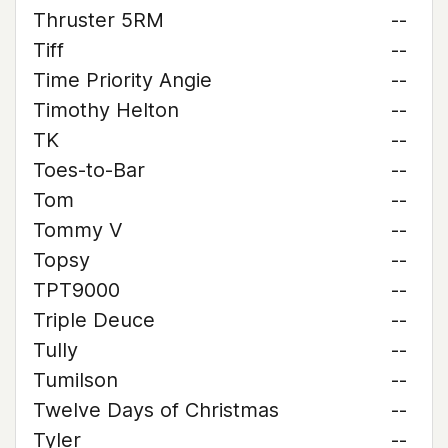
Thruster 5RM
--
Tiff
--
Time Priority Angie
--
Timothy Helton
--
TK
--
Toes-to-Bar
--
Tom
--
Tommy V
--
Topsy
--
TPT9000
--
Triple Deuce
--
Tully
--
Tumilson
--
Twelve Days of Christmas
--
Tyler
--