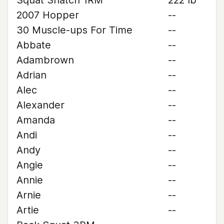
Squat Snatch 1RM
222 lb
2007 Hopper
--
30 Muscle-ups For Time
--
Abbate
--
Adambrown
--
Adrian
--
Alec
--
Alexander
--
Amanda
--
Andi
--
Andy
--
Angie
--
Annie
--
Arnie
--
Artie
--