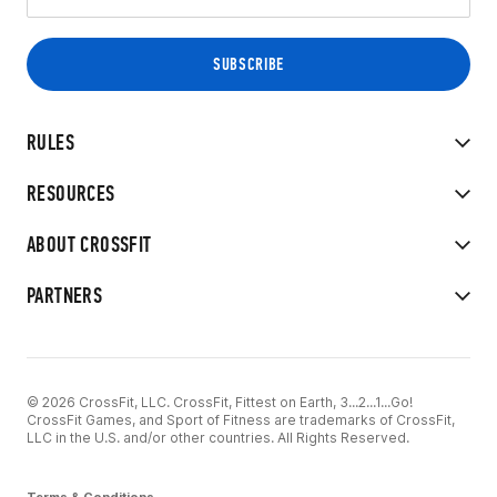
RULES
RESOURCES
ABOUT CROSSFIT
PARTNERS
© 2026 CrossFit, LLC. CrossFit, Fittest on Earth, 3...2...1...Go!
CrossFit Games, and Sport of Fitness are trademarks of CrossFit,
LLC in the U.S. and/or other countries. All Rights Reserved.