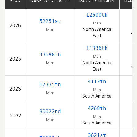
YEAR
YEAR
RANK WORLDWIDE
RANK WORLDWIDE
RANK BY REGION
RANK BY REGION
RANK
RANK
12600th
1
52251st
Men
2026
North America
Men
Un
East
11336th
1
43690th
Men
2025
North America
Men
Un
East
4112th
67335th
2023
Men
Men
South America
4268th
90022nd
2022
Men
Men
South America
3621st