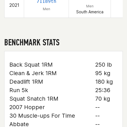
71189th
2021
Men
Men
South America
BENCHMARK STATS
Back Squat 1RM
250 lb
Clean & Jerk 1RM
95 kg
Deadlift 1RM
180 kg
Run 5k
25:36
Squat Snatch 1RM
70 kg
2007 Hopper
--
30 Muscle-ups For Time
--
Abbate
--