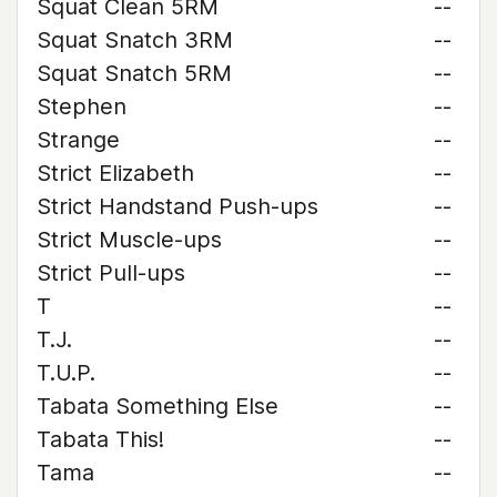
Squat Clean 5RM
--
Squat Snatch 3RM
--
Squat Snatch 5RM
--
Stephen
--
Strange
--
Strict Elizabeth
--
Strict Handstand Push-ups
--
Strict Muscle-ups
--
Strict Pull-ups
--
T
--
T.J.
--
T.U.P.
--
Tabata Something Else
--
Tabata This!
--
Tama
--