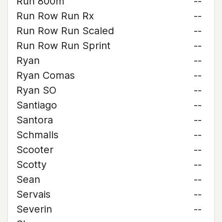
Run 800m
--
Run Row Run Rx
--
Run Row Run Scaled
--
Run Row Run Sprint
--
Ryan
--
Ryan Comas
--
Ryan SO
--
Santiago
--
Santora
--
Schmalls
--
Scooter
--
Scotty
--
Sean
--
Servais
--
Severin
--