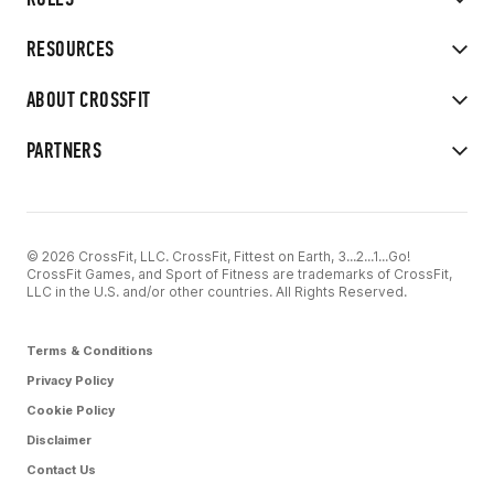
RESOURCES
ABOUT CROSSFIT
PARTNERS
© 2026 CrossFit, LLC. CrossFit, Fittest on Earth, 3...2...1...Go!
CrossFit Games, and Sport of Fitness are trademarks of CrossFit,
LLC in the U.S. and/or other countries. All Rights Reserved.
Terms & Conditions
Privacy Policy
Cookie Policy
Disclaimer
Contact Us