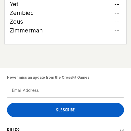
Yeti
--
Zembiec
--
Zeus
--
Zimmerman
--
Never miss an update from the CrossFit Games
RULES