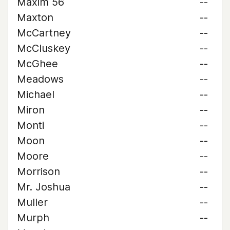
Maxim 56
--
Maxton
--
McCartney
--
McCluskey
--
McGhee
--
Meadows
--
Michael
--
Miron
--
Monti
--
Moon
--
Moore
--
Morrison
--
Mr. Joshua
--
Muller
--
Murph
--