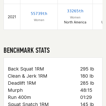
33265th
55739th
2021
Women
Women
North America
Un
BENCHMARK STATS
Back Squat 1RM
295 lb
Clean & Jerk 1RM
180 lb
Deadlift 1RM
285 lb
Murph
48:15
Run 400m
01:29
Squat Snatch 1RM
145 lb