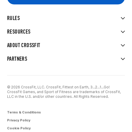
RULES
RESOURCES
ABOUT CROSSFIT
PARTNERS
© 2026 CrossFit, LLC. CrossFit, Fittest on Earth, 3...2...1...Go!
CrossFit Games, and Sport of Fitness are trademarks of CrossFit,
LLC in the U.S. and/or other countries. All Rights Reserved.
Terms & Conditions
Privacy Policy
Cookie Policy