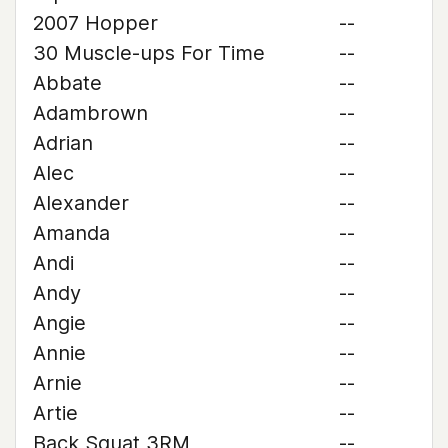
2007 Hopper
--
30 Muscle-ups For Time
--
Abbate
--
Adambrown
--
Adrian
--
Alec
--
Alexander
--
Amanda
--
Andi
--
Andy
--
Angie
--
Annie
--
Arnie
--
Artie
--
Back Squat 3RM
--