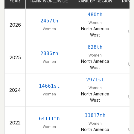
YEAR
YEAR
RANK WORLDWIDE
RANK WORLDWIDE
RANK BY REGION
RANK BY REGION
RANK
RANK
480th
2457th
Women
2026
North America
Women
Un
West
628th
2886th
Women
2025
North America
Women
Un
West
2971st
14661st
Women
2024
North America
Women
Un
West
33817th
64111th
2022
Women
Women
North America
Un