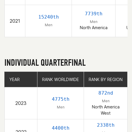
7739th
15240th
2021
Men
Men
North America
Un
INDIVIDUAL QUARTERFINAL
YEAR
YEAR
RANK WORLDWIDE
RANK WORLDWIDE
RANK BY REGION
RANK BY REGION
872nd
4775th
Men
2023
North America
Men
West
2338th
4400th