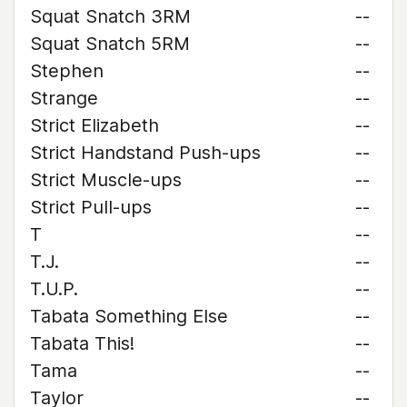
Squat Snatch 3RM
--
Squat Snatch 5RM
--
Stephen
--
Strange
--
Strict Elizabeth
--
Strict Handstand Push-ups
--
Strict Muscle-ups
--
Strict Pull-ups
--
T
--
T.J.
--
T.U.P.
--
Tabata Something Else
--
Tabata This!
--
Tama
--
Taylor
--