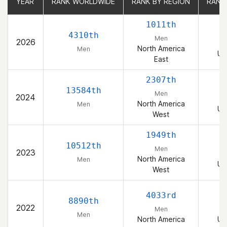
YEAR
YEAR
RANK WORLDWIDE
RANK WORLDWIDE
RANK BY REGION
RANK BY REGION
RANK
RANK
1011th
4310th
Men
2026
North America
Men
Un
East
2307th
13584th
Men
2024
North America
Men
Un
West
1949th
10512th
Men
2023
North America
Men
Un
West
4033rd
8890th
2022
Men
Men
North America
Un