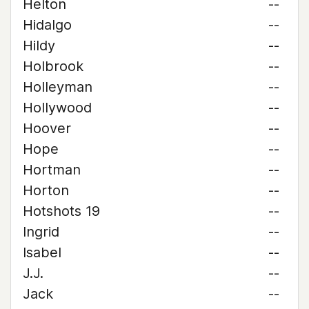
Helton
--
Hidalgo
--
Hildy
--
Holbrook
--
Holleyman
--
Hollywood
--
Hoover
--
Hope
--
Hortman
--
Horton
--
Hotshots 19
--
Ingrid
--
Isabel
--
J.J.
--
Jack
--