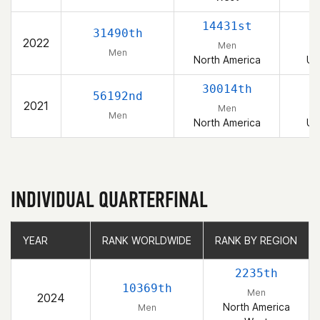
14431st
31490th
2022
Men
Men
North America
Un
30014th
56192nd
2021
Men
Men
North America
Un
INDIVIDUAL QUARTERFINAL
YEAR
YEAR
RANK WORLDWIDE
RANK WORLDWIDE
RANK BY REGION
RANK BY REGION
2235th
10369th
Men
2024
North America
Men