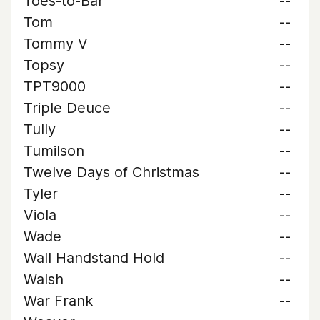
Toes-to-Bar
--
Tom
--
Tommy V
--
Topsy
--
TPT9000
--
Triple Deuce
--
Tully
--
Tumilson
--
Twelve Days of Christmas
--
Tyler
--
Viola
--
Wade
--
Wall Handstand Hold
--
Walsh
--
War Frank
--