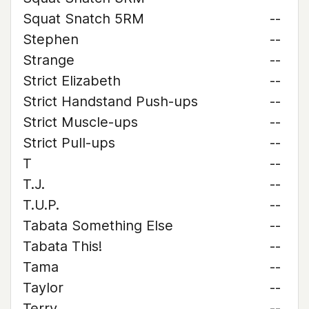
Squat Snatch 5RM
--
Stephen
--
Strange
--
Strict Elizabeth
--
Strict Handstand Push-ups
--
Strict Muscle-ups
--
Strict Pull-ups
--
T
--
T.J.
--
T.U.P.
--
Tabata Something Else
--
Tabata This!
--
Tama
--
Taylor
--
Terry
--