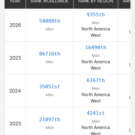
YEAR
YEAR
RANK WORLDWIDE
RANK WORLDWIDE
RANK BY REGION
RANK BY REGION
RANK
RANK
9355th
54088th
Men
2026
North America
Men
Un
West
16490th
86716th
Men
2025
North America
Men
Un
West
6167th
35051st
Men
2024
North America
Men
Un
West
4241st
21897th
Men
2023
North America
Men
Un
West