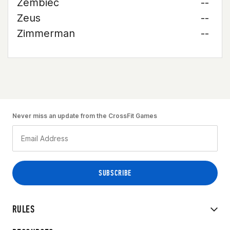
Zembiec
--
Zeus
--
Zimmerman
--
Never miss an update from the CrossFit Games
RULES