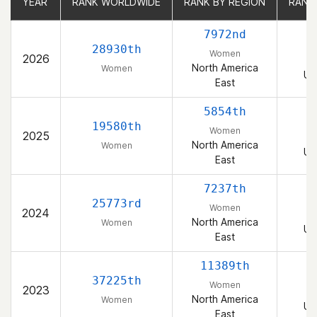
YEAR
YEAR
RANK WORLDWIDE
RANK WORLDWIDE
RANK BY REGION
RANK BY REGION
RANK
RANK
7972nd
28930th
Women
2026
North America
Women
Un
East
5854th
19580th
Women
2025
North America
Women
Un
East
7237th
25773rd
Women
2024
North America
Women
Un
East
11389th
37225th
Women
2023
North America
Women
Un
East