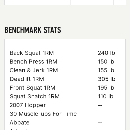
BENCHMARK STATS
Back Squat 1RM
240 lb
Bench Press 1RM
150 lb
Clean & Jerk 1RM
155 lb
Deadlift 1RM
305 lb
Front Squat 1RM
195 lb
Squat Snatch 1RM
110 lb
2007 Hopper
--
30 Muscle-ups For Time
--
Abbate
--