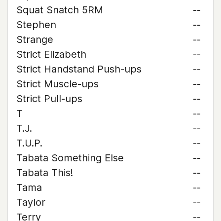
Squat Snatch 5RM
--
Stephen
--
Strange
--
Strict Elizabeth
--
Strict Handstand Push-ups
--
Strict Muscle-ups
--
Strict Pull-ups
--
T
--
T.J.
--
T.U.P.
--
Tabata Something Else
--
Tabata This!
--
Tama
--
Taylor
--
Terry
--